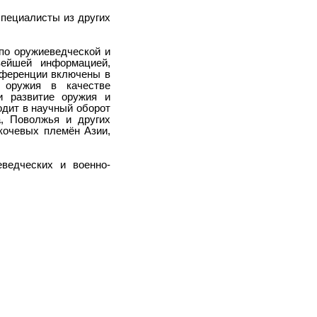
специалисты из других
по оружиеведческой и
вейшей информацией,
нференции включены в
 оружия в качестве
и развитие оружия и
одит в научный оборот
а, Поволжья и других
кочевых племён Азии,
ведческих и военно-