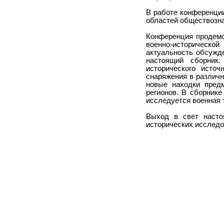
В работе конференции
областей обществозна
Конференция продемо
военно-историческо
актуальность обсужд
настоящий сборник
исторического исто
снаряжения в различн
новые находки предм
регионов. В сборник
исследуется военная 
Выход в свет насто
исторических исследо