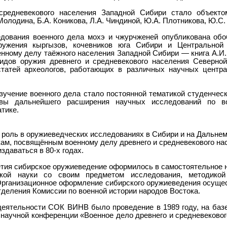
средневекового населения Западной Сибири стало объекто
Молодина, Б.А. Коникова, Л.А. Чиндиной, Ю.А. Плотникова, Ю.С.
дования военного дела мохэ и чжурчженей опубликована о
оружения кыргызов, кочевников юга Сибири и Центрально
енному делу таёжного населения Западной Сибири — книга А.И
идов оружия древнего и средневекового населения Северно
татей археологов, работающих в различных научных центр
изучение военного дела стало постоянной тематикой студенческ
ивы дальнейшего расширения научных исследований по во
тике.
роль в оружиеведческих исследованиях в Сибири и на Дальне
ам, посвящённым военному делу древнего и средневекового нас
здаваться в 80-х годах.
тия сибирское оружиеведение оформилось в самостоятельное 
ской науки со своим предметом исследования, методикой
Организационное оформление сибирского оружиеведения осущес
тделения Комиссии по военной истории народов Востока.
еятельности СОК ВИНВ было проведение в 1989 году, на б
 научной конференции «Военное дело древнего и средневеково