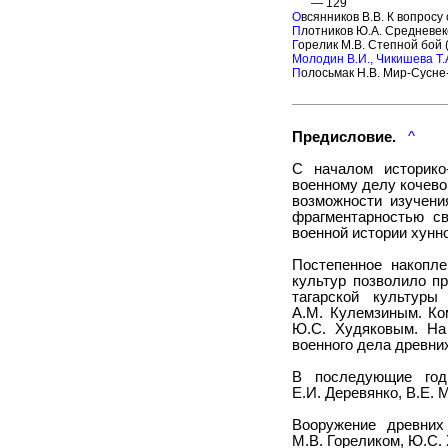
— 129
О
всянников В.В. К вопрос
П
лотников Ю.А. Средневек
Г
орелик М.В. Степной бой 
Молодин В.И., Чикишева Т.А
П
олосьмак Н.В. Мир-Сусне
Предисловие.
^
С началом историко
военному делу кочево
возможности изучени
фрагментарностью с
военной истории хунно
Постепенное накопле
культур позволило п
тагарской культуры
А.М. Кулемзиным. Ко
Ю.С. Худяковым. На
военного дела древни
В последующие год
Е.И. Деревянко, В.Е.
Вооружение древних
М.В. Гореликом, Ю.С.