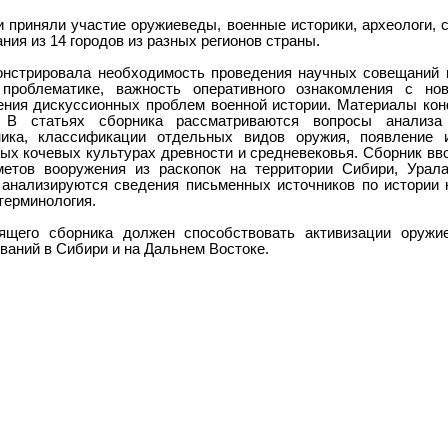
 приняли участие оружиеведы, военные историки, археологи, 
ния из 14 городов из разных регионов страны.
нстрировала необходимость проведения научных совещаний 
й проблематике, важность оперативного ознакомления с но
ения дискуссионных проблем военной истории. Материалы ко
. В статьях сборника рассматриваются вопросы анализа
чника, классификации отдельных видов оружия, появление 
ых кочевых культурах древности и средневековья. Сборник вв
етов вооружения из раскопок на территории Сибири, Урал
е анализируются сведения письменных источников по истории 
терминология.
ящего сборника должен способствовать активизации оружие
ваний в Сибири и на Дальнем Востоке.