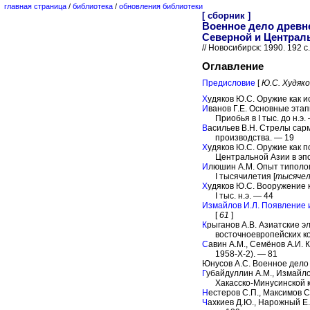
главная страница
/
библиотека
/
обновления библиотеки
[ сборник ]
Военное дело древне
Северной и Централ
// Новосибирск: 1990. 192 c.
Оглавление
Предисловие
[
Ю.С. Худяко
Х
удяков Ю.С. Оружие как и
И
ванов Г.Е. Основные эта
Приобья в I тыс. до н.э.
В
асильев В.Н. Стрелы сар
производства. — 19
Х
удяков Ю.С. Оружие как п
Центральной Азии в эп
И
люшин A.M. Опыт типолог
I тысячилетия [
тысяче
Х
удяков Ю.С. Вооружение 
I тыс. н.э. — 44
Измайлов И.Л. Появление 
[
61
]
К
рыганов А.В. Азиатские 
восточноевропейских к
С
авин A.M., Семёнов А.И. 
1958-X-2). — 81
Юнусов А.С. Военное дело т
Г
убайдуллин A.M., Измайло
Хакасско-Минусинской 
Н
естеров С.П., Максимов 
Ч
ахкиев Д.Ю., Нарожный Е.