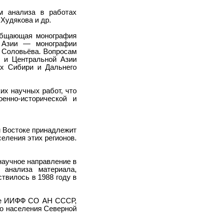
м анализа в работах
 Худякова и др.
бобщающая монография
й Азии — монографии
. Соловьёва. Вопросам
й и Центральной Азии
ах Сибири и Дальнего
их научных работ, что
енно-исторической и
м Востоке принадлежит
еления этих регионов.
научное направление в
 анализа материала,
твилось в 1988 году в
азе ИИФФ СО АН СССР,
го населения Северной