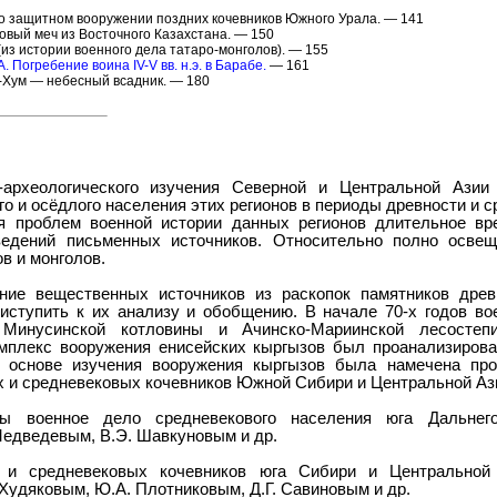
у о защитном вооружении поздних кочевников Южного Урала. — 141
овый меч из Восточного Казахстана. — 150
(из истории военного дела татаро-монголов). — 155
. Погребение воина IV-V вв. н.э. в Барабе.
— 161
-Хум — небесный всадник. — 180
-археологического изучения Северной и Центральной Азии 
го и осёдлого населения этих регионов в периоды древности и с
я проблем военной истории данных регионов длительное в
ведений письменных источников. Относительно полно осве
в и монголов.
ние вещественных источников из раскопок памятников дре
риступить к их анализу и обобщению. В начале 70-х годов во
 Минусинской котловины и Ачинско-Мариинской лесосте
мплекс вооружения енисейских кыргызов был проанализирова
 основе изучения вооружения кыргызов была намечена про
х и средневековых кочевников Южной Сибири и Центральной Аз
ы военное дело средневекового населения юга Дальнего
 Медведевым, В.Э. Шавкуновым и др.
 и средневековых кочевников юга Сибири и Центральной
 Худяковым, Ю.А. Плотниковым, Д.Г. Савиновым и др.