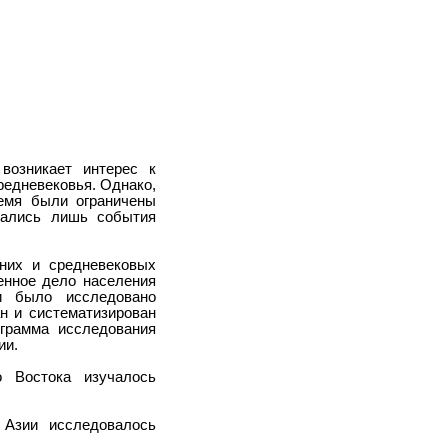
возникает интерес к
редневековья. Однако,
ремя были ограничены
щались лишь события
вних и средневековых
енное дело населения
пи было исследовано
н и систематизирован
грамма исследования
ии.
 Востока изучалось
 Азии исследовалось