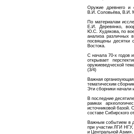
Оружие древнего и 
В.И. Соловьёва, В.И. 
По материалам иссле
Е.И. Деревянко, во
Ю.С. Худякова, по во
анализа различных в
посвящены десятки с
Востока.
С начала 70-х годов 
открывает перспект
оружиеведческой тема
(3/4)
Важная организующая 
тематическим сборник
Эти сборники начали и
В последние десятиле
рамках археологиче
источниковой базой. 
составе Сибирского о
Важным событием в д
при участии ЛГИ НГУ,
и Центральной Азии».