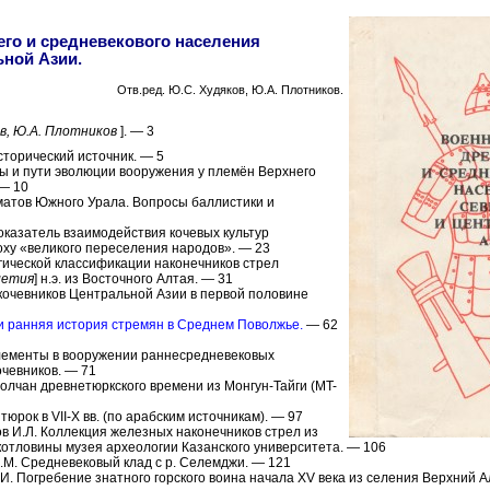
го и средневекового населения
ьной Азии.
Отв.ред. Ю.С. Худяков, Ю.А. Плотников.
в, Ю.А. Плотников
]. — 3
сторический источник. — 5
пы и пути эволюции вооружения у племён Верхнего
 — 10
матов Южного Урала. Вопросы баллистики и
оказатель взаимодействия кочевых культур
оху «великого переселения народов». — 23
ической классификации наконечников стрел
летия
] н.э. из Восточного Алтая. — 31
кочевников Центральной Азии в первой половине
и ранняя история стремян в Среднем Поволжье.
— 62
элементы в вооружении раннесредневековых
очевников. — 71
Колчан древнетюркского времени из Монгун-Тайги (MT-
юрок в VII-Х вв. (по арабским источникам). — 97
в И.Л. Коллекция железных наконечников стрел из
котловины музея археологии Казанского университета. — 106
С.М. Средневековый клад с р. Селемджи. — 121
И. Погребение знатного горского воина начала XV века из селения Верхний А