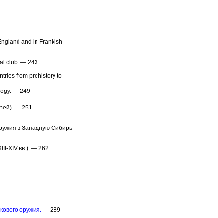
England and in Frankish
val club. — 243
ntries from prehistory to
logy. — 249
рей). — 251
оружия в Западную Сибирь
I-XIV вв.). — 262
кового оружия.
— 289