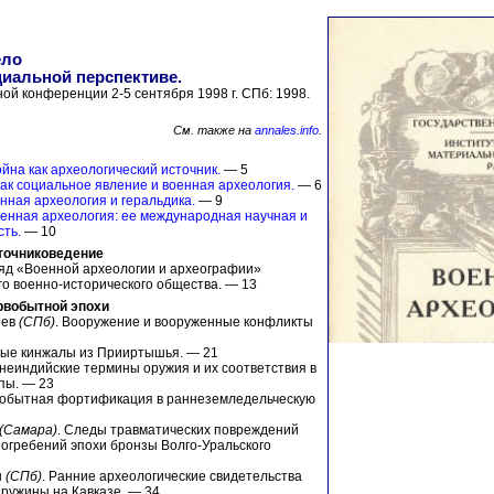
ело
циальной перспективе.
ой конференции 2-5 сентября 1998 г. СПб: 1998.
См. также на
annales.info
.
ойна как археологический источник.
— 5
как социальное явление и военная археология.
— 6
енная археология и геральдика.
— 9
оенная археология: ее международная научная и
ть.
— 10
сточниковедение
ряд «Военной археологии и археографии»
го военно-исторического общества. — 13
ервобытной эпохи
еев
(СПб)
. Вооружение и вооруженные конфликты
вые кинжалы из Прииртышья. — 21
внеиндийские термины оружия и их соответствия в
пы. — 23
вобытная фортификация в раннеземледельческую
(Самара)
. Следы травматических повреждений
огребений эпохи бронзы Волго-Уральского
н
(СПб)
. Ранние археологические свидетельства
дружины на Кавказе. — 34