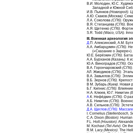
В.И. Молодин, Ю.С. Худяк
Западной и Южной Сиби
И.В. Пьянков
(Новгород)
. 
А.Ю. Скаков
(Москва)
. Сем
Л.А. Соколова
(СПб)
. Оруж
В.Я. Стеганцева
(СПб)
. Во
А.Я. Щетенко
(СПб)
. Форт
S.R. Todd
(Waco, USA)
. Inn
III. Военная археология 
Д.
П. Алексинский, A.M. Бут
А.А. Амбарцумян
(СПб)
. Н
(«Сказание о Зарере»).
Ю.Е. Берёзкин
(СПб)
. Бата
А.А. Бурханов
(Казань)
. К 
Ю.А. Виноградов
(СПб)
. О
В.А. Горончаровский
(СПб)
АЛ. Жмодиков
(СПб)
. Этап
В.А. Завьялов
(СПб)
. Элли
В.Б. Зернов
(СПб)
. Крепос
В М. Зубарь
(Киев)
. Новая 
Б.Г. Кипнис
(СПб)
. Влияние
Н.А. Клюев, Ю.Г. Никитин
(
А.
К. Нефёдкин
(СПб)
. О ра
А.Б. Никитин
(СПб)
. Военн
А.В. Сильнов
(СПб)
. Эстет
Д.А. Щеглов
(СПб)
. Массаг
I. Cornelius
(Stellenbosch, S
С.A. Dixon
(Boston)
. Hurria
F.L. Holt
(Houston)
. Alexand
M. Kochavi
(Tel-Aviv)
. On th
R.M. Lacy
(Mexico)
. The Hell