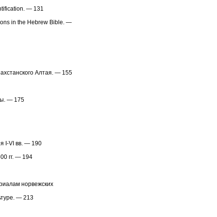
ntification. — 131
ons in the Hebrew Bible. —
захстанского Алтая. — 155
ы. — 175
 I-VI вв. — 190
00 гг. — 194
териалам норвежских
ьтуре. — 213