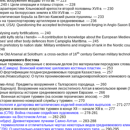
лекс вооружения мордвы VI-XII вв. — 223
 1240 г. Цели операции и планы сторон. — 228
 характеристике Хлыновской крепости второй половины XVII в. — 230
лерия на белорусских землях в XIV-XVII вв. — 232
олитическая борьба за Вятско-Камский рынок пушнины. — 233
ы на транспортировку артиллерии в средневековье. — 236
Rock, USA)
. Questioning the accepted techniques for sword-forging in Anglo-Saxon 
alysing early fortifications. — 240
Hafdi kylfu sto'ia i hendi» — A contribution to knowledge about the European Medie
asses' and other body defences from Campiglia Marittima. — 245
om prehistory to nation state: Military emblems and insignia of rank in the Nordic cou
246
th
The Old Arsenal at Solothurn: a cross-section of 16
century German military techno
редневекового Востока
чные термины, связанные с военным делом (по материалам персидских слова
ов
(Самара)
. Воинский комплекс шиловских костяных пластин.
— 253
. О фортификации позднесредневековых городов Казахстана. — 257
яков
(Новосибирск)
. О путях проникновения западноевропейского клинкового 
лма-Ата)
. Предметы вооружения с Талгарского городища. — 260
(Барнаул)
. Вооружение населения лесостепного Алтая в монгольское время (XII
орные вопросы истории средневекового оружия Евразии. — 266
. Военная история туркмен (на основе героических эпосов). — 269
истории военно-нокерской службы у туркмен. — 270
ипология и датировка металлических изделий енисейских кыргызов.
— 271-277
Оружие и военное искусство туркмен в конце XII — начале XIII в. — 277
ова
(СПб)
. Война глазами согдийских художников.
— 278-281
акинак» на Восточном Алтае.
— 282-283
нбург)
. Древнетюркские лучники Саяно-Алтая.
— 283-288
О терминологии и отличительных чертах некоторых видов средневекового клин
СПб)
. О центрально-азиатских истоках лука хазарского типа.
— 290-295