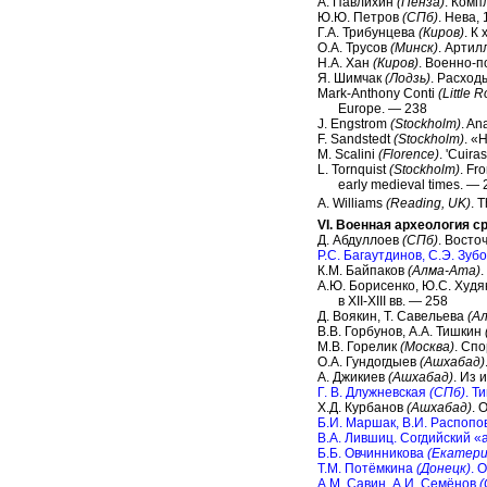
А. Павлихин
(Пенза)
. Комп
Ю.Ю. Петров
(СПб)
. Нева,
Г.А. Трибунцева
(Киров)
. К
O.A. Трусов
(Минск)
. Артил
Н.А. Хан
(Киров)
. Военно-п
Я. Шимчак
(Лодзь)
. Расход
Mark-Anthony Conti
(Little 
Europe. — 238
J. Engstrom
(Stockholm)
. An
F. Sandstedt
(Stockholm)
. «
M. Scalini
(Florence)
. 'Cuir
L. Tornquist
(Stockholm)
. Fr
early medieval times. — 
A. Williams
(Reading, UK)
. 
VI. Военная археология с
Д. Абдуллоев
(СПб)
. Восто
P.C. Багаутдинов, С.Э. Зуб
К.М. Байпаков
(Алма-Ата)
А.Ю. Борисенко, Ю.С. Худ
в XII-XIII вв. — 258
Д. Воякин, Т. Савельева
(А
В.В. Горбунов, А.А. Тишкин
M.B. Горелик
(Москва)
. Сп
О.А. Гундогдыев
(Ашхабад)
A. Джикиев
(Ашхабад)
. Из 
Г. В. Длужневская
(СПб)
. Т
Х.Д. Курбанов
(Ашхабад)
. 
Б.И. Маршак, В.И. Распоп
В.А. Лившиц. Согдийский «
Б.Б. Овчинникова
(Екатери
Т.М. Потёмкина
(Донецк)
. 
A.M. Савин, А.И. Семёнов
(