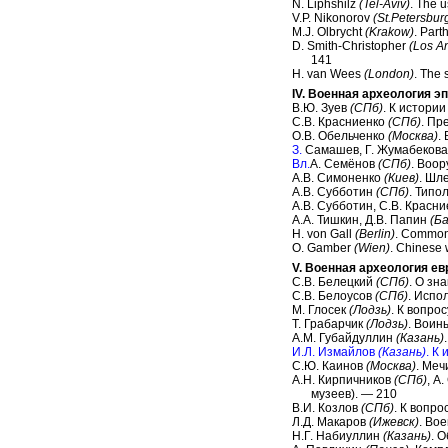
N. Liphshilz
(Tel-Aviv)
. The 
V.P. Nikonorov
(St.Petersbur
M.J. Olbrycht
(Krakow)
. Part
D. Smith-Christopher
(Los A
141
H. van Wees
(London)
. The
IV. Военная археология э
В.Ю. Зуев
(СПб)
. К истори
С.В. Красниенко
(СПб)
. Пр
О.В. Обельченко
(Москва)
.
З.
Самашев, Г. Жумабекова,
Вл.
А. Семёнов
(СПб)
. Воор
А.В. Симоненко
(Киев)
. Шл
А.В. Субботин
(СПб)
. Типо
А.В. Субботин, С.В. Красн
А.А. Тишкин, Д.В. Папин
(Б
Н. von Gall
(Berlin)
. Common 
O. Gamber
(Wien)
. Chinese 
V. Военная археология е
С.В. Белецкий
(СПб)
. О зн
С.В. Белоусов
(СПб)
. Испо
М. Глосек
(Лодзь)
. К вопро
Т. Грабарчик
(Лодзь)
. Воин
A.M. Губайдуллин
(Казань)
И.Л. Измайлов
(Казань)
. К
С.Ю. Каинов
(Москва)
. Меч
А.Н. Кирпичников
(СПб)
, А
музеев). — 210
В.И. Козлов
(СПб)
. К вопр
Л.Д. Макаров
(Ижевск)
. Вое
Н.Г. Набиуллин
(Казань)
. 