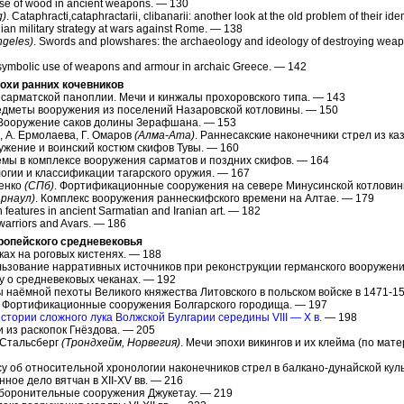
use of wood in ancient weapons. — 130
g)
. Cataphracti,cataphractarii, clibanarii: another look at the old problem of their ide
hian military strategy at wars against Rome. — 138
ngeles)
. Swords and plowshares: the archaeology and ideology of destroying weap
 symbolic use of weapons and armour in archaic Greece. — 142
похи ранних кочевников
и сарматской паноплии. Мечи и кинжалы прохоровского типа. — 143
едметы вооружения из поселений Назаровской котловины. — 150
 Вооружение саков долины Зерафшана. — 153
 А. Ермолаева, Г. Омаров
(Алма-Ата)
. Раннесакские наконечники стрел из ка
ужение и воинский костюм скифов Тувы. — 160
емы в комплексе вооружения сарматов и поздних скифов. — 164
логии и классификации тагарского оружия. — 167
иенко
(СПб)
. Фортификационные сооружения на севере Минусинской котловин
арнаул)
. Комплекс вооружения раннескифского времени на Алтае. — 179
features in ancient Sarmatian and Iranian art. — 182
warriors and Avars. — 186
вропейского средневековья
аках на роговых кистенях. — 188
льзование нарративных источников при реконструкции германского вооружения
су о средневековых чеканах. — 192
ы наёмной пехоты Великого княжества Литовского в польском войске в 1471-15
. Фортификационные сооружения Болгарского городища. — 197
 истории сложного лука Волжской Булгарии середины VIII — X в.
— 198
и из раскопок Гнёздова. — 205
. Стальсберг
(Трондхейм, Норвегия)
. Мечи эпохи викингов и их клейма (по ма
осу об относительной хронологии наконечников стрел в балкано-дунайской кул
нное дело вятчан в XII-XV вв. — 216
Оборонительные сооружения Джукетау. — 219