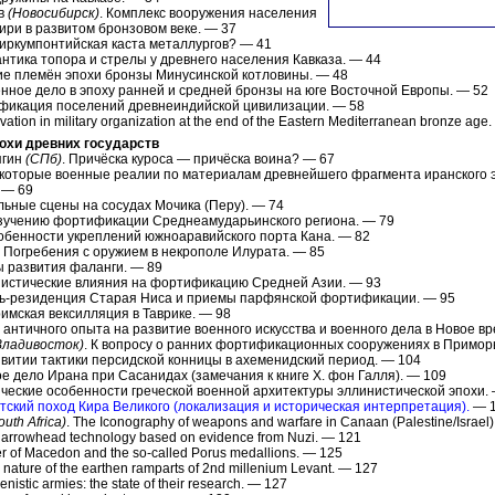
ов
(Новосибирск)
. Комплекс вооружения населения
ри в развитом бронзовом веке. — 37
Циркумпонтийская каста металлургов? — 41
антика топора и стрелы у древнего населения Кавказа. — 44
ие племён эпохи бронзы Минусинской котловины. — 48
енное дело в эпоху ранней и средней бронзы на юге Восточной Европы. — 52
ификация поселений древнеиндийской цивилизации. — 58
ovation in military organization at the end of the Eastern Mediterranean bronze age
эпохи древних государств
ягин
(СПб)
. Причёска куроса — причёска воина? — 67
екоторые военные реалии по материалам древнейшего фрагмента иранского 
 — 69
льные сцены на сосудах Мочика (Перу). — 74
изучению фортификации Среднеамударьинского региона. — 79
собенности укреплений южноаравийского порта Кана. — 82
. Погребения с оружием в некрополе Илурата. — 85
ы развития фаланги. — 89
нистические влияния на фортификацию Средней Азии. — 93
ть-резиденция Старая Ниса и приемы парфянской фортификации. — 95
римская вексилляция в Таврике. — 98
 античного опыта на развитие военного искусства и военного дела в Новое в
Владивосток)
. К вопросу о ранних фортификационных сооружениях в Примор
звитии тактики персидской конницы в ахеменидский период. — 104
ое дело Ирана при Сасанидах (замечания к книге X. фон Галля). — 109
ические особенности греческой военной архитектуры эллинистической эпохи.
етский поход Кира Великого (локализация и историческая интерпретация).
— 1
outh Africa)
. The Iconography of weapons and warfare in Canaan (Palestine/Israel
n arrowhead technology based on evidence from Nuzi. — 121
er of Macedon and the so-called Porus medallions. — 125
e nature of the earthen ramparts of 2nd millenium Levant. — 127
enistic armies: the state of their research. — 127