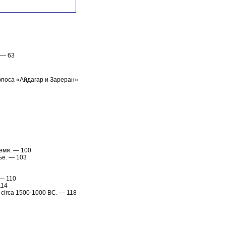
. — 63
эпоса «Айдагар и Зареран»
ремя. — 100
ье. — 103
 — 110
14
) circa 1500-1000 ВС. — 118