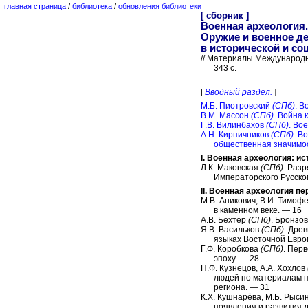
главная страница
/
библиотека
/
обновления библиотеки
[ сборник ]
Военная археология.
Оружие и военное д
в исторической и со
// Материалы Международн
343 с.
[
Вводный раздел.
]
М.Б. Пиотровский
(СПб)
. В
В.М. Массон
(СПб)
. Война 
Г.В. Вилинбахов
(СПб)
. Во
А.Н. Кирпичников
(СПб)
. В
общественная значимос
I. Военная археология: и
Л.К. Маковская
(СПб)
. Раз
Императорского Русско
II. Военная археология п
М.В. Аникович, В.И. Тимоф
в каменном веке. — 16
А.В. Бехтер
(СПб)
. Бронзо
Я.В. Васильков
(СПб)
. Дре
языках Восточной Евро
Г.Ф. Коробкова
(СПб)
. Пер
эпоху. — 28
П.Ф. Кузнецов, А.А. Хохлов
людей по материалам п
региона. — 31
К.Х. Кушнарёва, М.Б. Рыси
появления и развития 