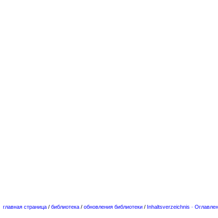
главная страница
/
библиотека
/
обновления библиотеки
/
Inhaltsverzeichnis · Оглавле