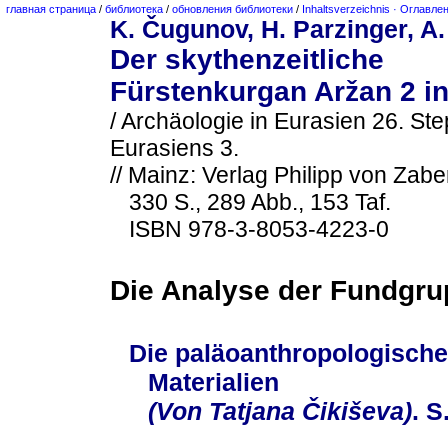
главная страница
/
библиотека
/
обновления библиотеки
/
Inhaltsverzeichnis · Оглавле
K. Čugunov, H. Parzinger, A.
Der skythenzeitliche
Fürstenkurgan Aržan 2 in
/ Archäologie in Eurasien 26. St
Eurasiens 3.
// Mainz: Verlag Philipp von Zabe
330 S., 289 Abb., 153 Taf.
ISBN 978-3-8053-4223-0
Die Analyse der Fundgru
Die paläoanthropologisch
Materialien
(Von Tatjana Čikiševa)
. S