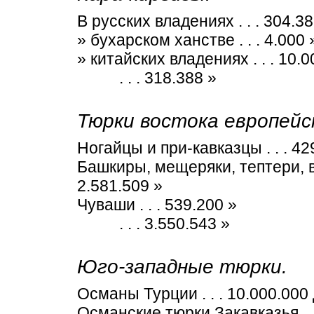
В русских владениях . . . 304.38
» бухарском ханстве . . . 4.000 
» китайских владениях . . . 10.0
. . . 318.388 »
Тюрки востока европейс
Ногайцы и при-кавказцы . . . 42
Башкиры, мещеряки, тептери, во
2.581.509 »
Чуваши . . . 539.200 »
. . . 3.550.543 »
Юго-западные тюрки.
Османы Турции . . . 10.000.000 
Османские тюрки Закавказья . .