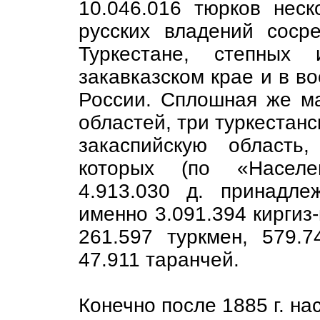
10.046.016 тюрков нес
русских владений соср
Туркестане, степных 
закавказском крае и в в
России. Сплошная же ма
областей, три туркестанс
закаспийскую область
которых (по «Насел
4.913.030 д. принадле
именно 3.091.394 киргиз-
261.597 туркмен, 579.7
47.911 таранчей.
Конечно после 1885 г. на