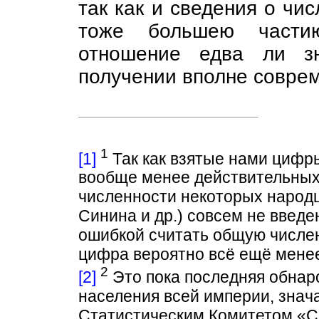
так как и сведения о чи
тоже большею частию
отношение едва ли зн
получении вполне совре
1
[1]
Так как взятые нами цифр
вообще менее действительных
численности некоторых народц
Синина и др.) совсем не введен
ошибкой считать общую числе
цифра вероятно всё ещё менее
2
[2]
Это пока последняя обна
населения всей империи, зна
Статистическим Комитетом «Сб