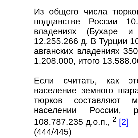
Из общего числа тюрко
подданстве России 10
владениях (Бухаре и 
12.255.266 д. В Турции 1
авганских владениях 350
1.208.000, итого 13.588.0
Если считать, как эт
население земного шара
тюрков составляют 
населении России, 
2
108.787.235 д.о.п.,
[2]
(444/445)