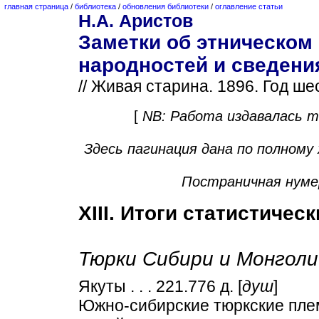
главная страница
/
библиотека
/
обновления библиотеки
/
оглавление статьи
Н.А. Аристов
Заметки об этническом
народностей и сведения
// Живая старина. 1896. Год шест
[
NB: Работа издавалась т
Здесь пагинация дана по полном
Постраничная нумер
ХIII. Итоги статистичес
Тюрки Сибири и Монголи
Якуты . . . 221.776 д. [
душ
]
Южно-сибирские тюркские пле