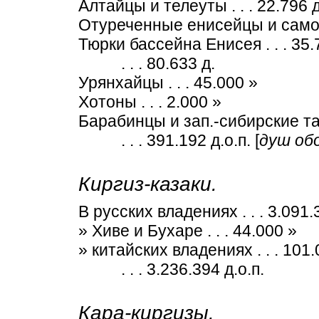
Алтайцы и телеуты . . . 22.796 д
Отуреченные енисейцы и самоед
Тюрки бассейна Енисея . . . 35.
. . . 80.633 д.
Урянхайцы . . . 45.000 »
Хотоны . . . 2.000 »
Барабинцы и зап.-сибирские тата
. . . 391.192 д.о.п. [
душ об
Киргиз-казаки.
В русских владениях . . . 3.091.
» Хиве и Бухаре . . . 44.000 »
» китайских владениях . . . 101.
. . . 3.236.394 д.о.п.
Кара-киргизы.