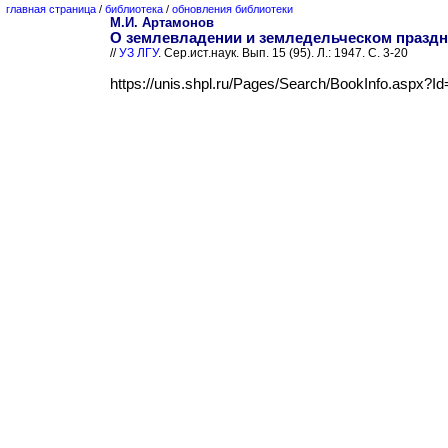
главная страница
/
библиотека
/
обновления библиотеки
М.И. Артамонов
О землевладении и земледельческом праздн
//
УЗ ЛГУ
. Сер.ист.наук. Вып. 15 (95). Л.: 1947. C. 3-20
https://unis.shpl.ru/Pages/Search/BookInfo.aspx?I