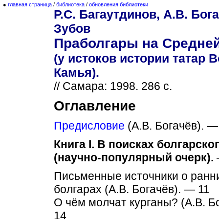
●
главная страница
/
библиотека
/
обновления библиотеки
Р.С. Багаутдинов, А.В. Бога
Зубов
Праболгары на Средней
(у истоков истории татар В
Камья).
// Самара: 1998. 286 с.
Оглавление
Предисловие
(A.B. Богачёв). —
Книга I. В поисках болгарско
(научно-популярный очерк).
Письменные источники о ранн
болгарах (А.В. Богачёв). — 11
О чём молчат курганы? (А.В. Б
14