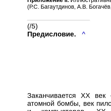
Приложение II.
Иллюстративны
(Р.С. Багаутдинов, А.В. Богачёв
(/5)
Предисловие.
^
Заканчивается XX век
атомной бомбы, век пил