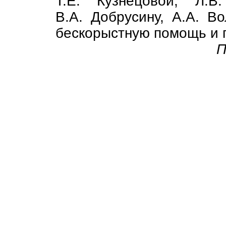
Т.Е. Кузнецовой, Л.В
В.А. Добрусину, А.А. Во
бескорыстную помощь и 
П