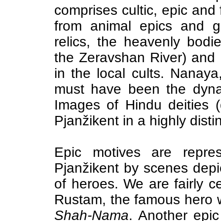
comprises cultic, epic and 
from animal epics and g
relics, the heavenly bodi
the Zeravshan River) and
in the local cults. Nanaya
must have been the dynas
Images of Hindu deities (
Pjanžikent in a highly distin
Epic motives are repres
Pjanžikent by scenes depi
of heroes. We are fairly cer
Rustam, the famous hero wh
Shah-Nama
. Another epic