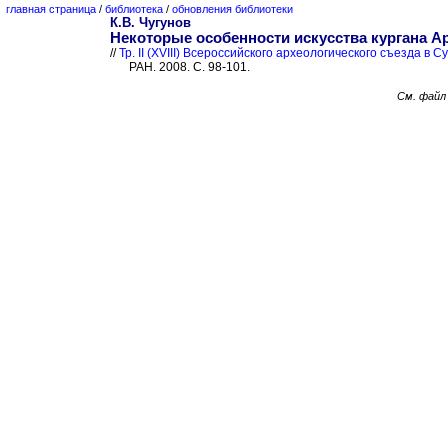
главная страница
/
библиотека
/
обновления библиотеки
К.В. Чугунов
Некоторые особенности искусства кургана Ар
//
Тр. II (XVIII) Всероссийского археологического съезда в Суз
РАН. 2008. С. 98-101.
См. фай