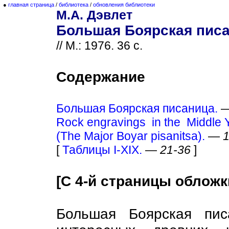
●
главная страница
/
библиотека
/
обновления библиотеки
М.А. Дэвлет
Большая Боярская писа
// М.: 1976. 36 с.
Содержание
Большая Боярская писаница.
Rock engravings in the Middle 
(The Major Boyar pisanitsa).
—
1
[
Таблицы I-XIX.
—
21-36
]
[С 4-й страницы обложк
Большая Боярская пи