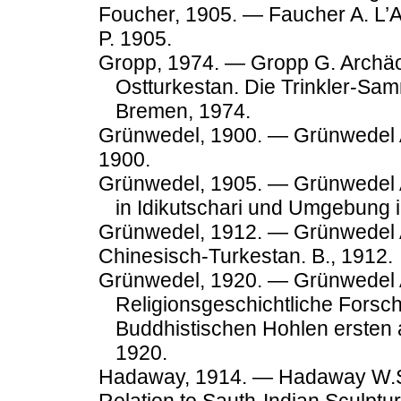
Foucher, 1905. — Faucher A. L’A
P. 1905.
Gropp, 1974. — Gropp G. Archäo
Ostturkestan. Die Trinkler-S
Bremen, 1974.
Grünwedel, 1900. — Grünwedel A
1900.
Grünwedel, 1905. — Grünwedel A
in Idikutschari und Umgebung
Grünwedel, 1912. — Grünwedel A.
Chinesisch-Turkestan. B., 1912.
Grünwedel, 1920. — Grünwedel A
Religionsgeschichtliche For
Buddhistischen Hohlen ersten a
1920.
Hadaway, 1914. — Hadaway W.S. 