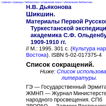
главная страница
/
библиотека
/
оглавление книги
/
обновления библиотеки
Н.В. Дьяконова
Шикшин.
Материалы Первой Русско
Туркестанской экспедиц
академика С.Ф. Ольденбу
1909-1910 гг.
// М.: 1995. 301 с. (
Культура на
Востока
). ISBN 5-02-017375-4
Список сокращений.
Ниже:
Список использов
литературы.
ГЭ — Государственный Эрмита
ЖМНП — Журнал Министерст
народного просвещения. СПб