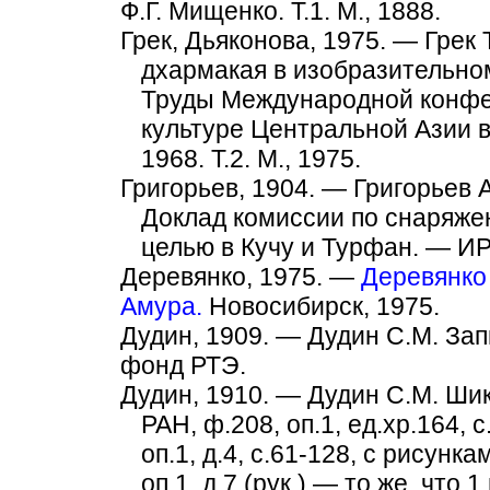
Ф.Г. Мищенко. Т.1. М., 1888.
Грек, Дьяконова, 1975. — Грек 
дхармакая в изобразительно
Труды Международной конфер
культуре Центральной Азии в
1968. Т.2. М., 1975.
Григорьев, 1904. — Григорьев A
Доклад комиссии по снаряже
целью в Кучу и Турфан. — ИР
Деревянко, 1975. —
Деревянко
Амура.
Новосибирск, 1975.
Дудин, 1909. — Дудин С.М. Запи
фонд РТЭ.
Дудин, 1910. — Дудин С.М. Шикши
РАН, ф.208, оп.1, ед.хр.164,
оп.1, д.4, с.61-128, с рисунк
оп.1, д.7 (рук.) — то же, что 