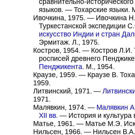
сравнительно-исторического
языков. — Тохарские языки. М
Ивочкина, 1975. — Ивочкина Н
Туркестанской экспедиции С
искусство Индии и стран Дал
Эрмитаж. Л., 1975.
Костров, 1954. — Костров Л.И.
росписей древнего Пенджик
Пенджикента.
М., 1954.
Краузе, 1959. — Краузе В. Тоха
1959.
Литвинский, 1971. —
Литвински
1971.
Малявкин, 1974. —
Малявкин А.
XII вв.
— История и культура в
Матье, 1961. — Матье М.Э. Иску
Нильсен, 1966. — Нильсен В.