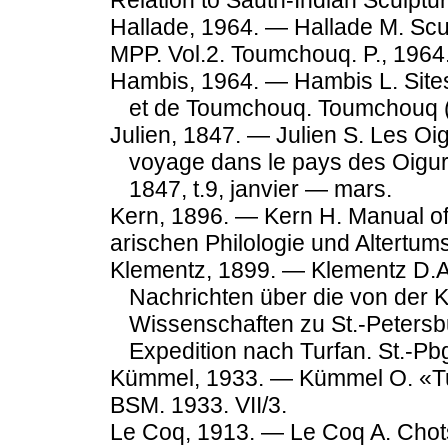
Relation to Sauth-Indian Sculptu
Hallade, 1964. — Hallade М. Scul
MPP. Vol.2. Toumchouq. P., 1964
Hambis, 1964. — Hambis L. Site
et de Toumchouq. Toumchouq (In
Julien, 1847. — Julien S. Les Oig
voyage dans le pays des Oigu
1847, t.9, janvier — mars.
Kern, 1896. — Kern H. Manual of
arischen Philologie und Altertum
Klementz, 1899. — Klementz D.A.
Nachrichten über die von der 
Wissenschaften zu St.-Petersb
Expedition nach Turfan. St.-Pbg
Kümmel, 1933. — Kümmel O. «Tu
BSM. 1933. VII/3.
Le Coq, 1913. — Le Coq A. Chot