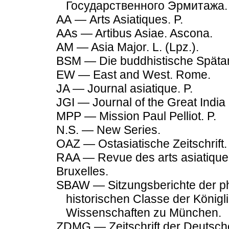
Государственного Эрмитажа.
АА — Arts Asiatiques. P.
AAs — Artibus Asiae. Ascona.
AM — Asia Major. L. (Lpz.).
BSM — Die buddhistische Spätanti
EW — East and West. Rome.
JA — Journal asiatique. P.
JGI — Journal of the Great India
MPP — Mission Paul Pelliot. P.
N.S. — New Series.
OAZ — Ostasiatische Zeitschrift.
RAA — Revue des arts asiatique
Bruxelles.
SBAW — Sitzungsberichte der ph
historischen Classe der König
Wissenschaften zu München.
ZDMG — Zeitschrift der Deutsch