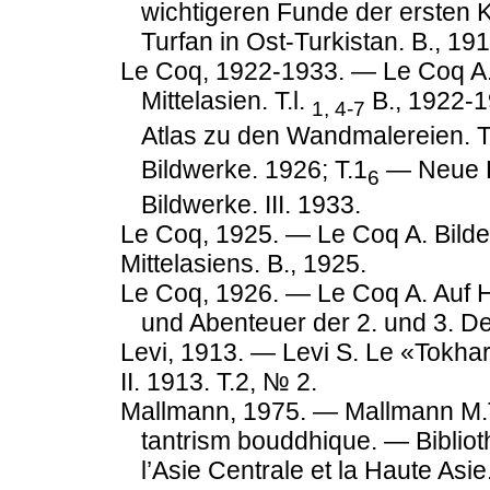
wichtigeren Funde der ersten 
Turfan in Ost-Turkistan. B., 191
Le Coq, 1922-1933. — Le Coq A. 
Mittelasien. T.l.
В., 1922-1
1,
4-7
Atlas zu den Wandmalereien. Te
Bildwerke. 1926; T.1
— Neue Bi
6
Bildwerke. III. 1933.
Le Coq, 1925. — Le Coq A. Bilde
Mittelasiens. B., 1925.
Le Coq, 1926. — Le Coq A. Auf H
und Abenteuer der 2. und 3. De
Levi, 1913. — Levi S. Le «Tokha
II. 1913. T.2, № 2.
Mallmann, 1975. — Mallmann M.T.
tantrism bouddhique. — Biblio
l’Asie Centrale et la Haute Asie.