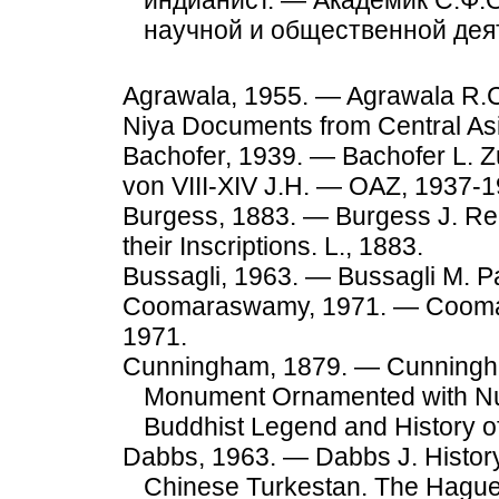
индианист. — Академик С.Ф.
научной и общественной деят
Agrawala, 1955. — Agrawala R.C.
Niya Documents from Central Asi
Bachofer, 1939. — Bachofer L. Z
von VIII-XIV J.H. — OAZ, 1937-1
Burgess, 1883. — Burgess J. Re
their Inscriptions. L., 1883.
Bussagli, 1963. — Bussagli М. Pa
Coomaraswamy, 1971. — Coomar
1971.
Cunningham, 1879. — Cunningham
Monument Ornamented with Nume
Buddhist Legend and History of
Dabbs, 1963. — Dabbs J. History
Chinese Turkestan. The Hague, 