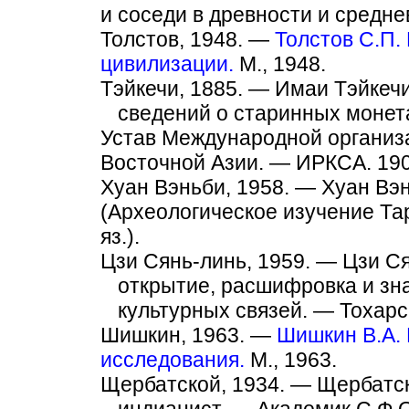
и соседи в древности и среднев
Толстов, 1948. —
Толстов С.П.
цивилизации.
М., 1948.
Тэйкечи, 1885. — Имаи Тэйкечи
сведений о старинных монетах)
Устав Международной организ
Восточной Азии. — ИРКСА. 190
Хуан Вэньби, 1958. — Хуан Вэн
(Археологическое изучение Тар
яз.).
Цзи Сянь-линь, 1959. — Цзи Ся
открытие, расшифровка и зн
культурных связей. — Тохарск
Шишкин, 1963. —
Шишкин В.А. 
исследования.
М., 1963.
Щербатской, 1934. — Щербатск