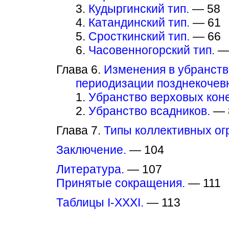
3.
Кудыргинский тип.
— 58
4.
Катандинский тип.
— 61
5.
Сросткинский тип.
— 66
6.
Часовенногорский тип.
—
Глава 6.
Изменения в убранстве
периодизации позднекочевн
1.
Убранство верховых коне
2.
Убранство всадников.
— 
Глава 7.
Типы коллективных ог
Заключение.
— 104
Литература.
— 107
Принятые сокращения.
— 111
Таблицы I-XXXI.
— 113