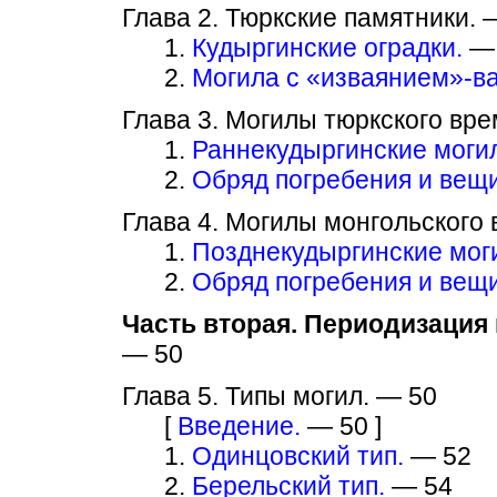
Глава 2. Тюркские памятники. 
1.
Кудыргинские оградки.
— 
2.
Могила с «изваянием»-в
Глава 3. Могилы тюркского вр
1.
Раннекудыргинские могил
2.
Обряд погребения и вещи
Глава 4. Могилы монгольского
1.
Позднекудыргинские моги
2.
Обряд погребения и вещи
Часть вторая. Периодизация
— 50
Глава 5. Типы могил. — 50
[
Введение.
— 50 ]
1.
Одинцовский тип.
— 52
2.
Берельский тип.
— 54