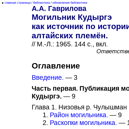
●
главная страница
/
библиотека
/
обновления библиотеки
А.А. Гаврилова
Могильник Кудыргэ
как источник по истори
алтайских племён.
// М.-Л.: 1965. 144 с., вкл.
Ответстве
Оглавление
Введение.
— 3
Часть первая. Публикация м
Кудыргэ.
— 9
Глава 1. Низовья р. Чулышман 
1.
Район могильника.
— 9
2.
Раскопки могильника.
— 