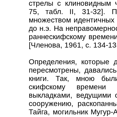
стрелы с клиновидным ч
75, табл. II, 31-32].
множеством идентичных по
до н.э. На неправомернос
раннескифскому времени
[Членова, 1961, с. 134-13
Определения, которые 
пересмотрены, давались
книги. Так, мною был
скифскому времени
выкладками, ведущими о
сооружению, раскопанны
Тайга, могильник Мугур-Ак