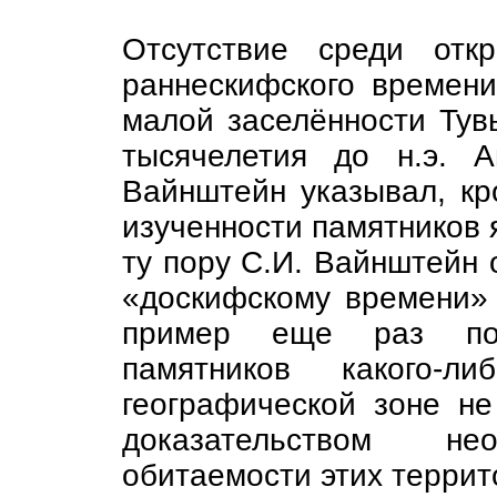
Отсутствие среди отк
раннескифского времен
малой заселённости Тув
тысячелетия до н.э. А
Вайнштейн указывал, кр
изученности памятников 
ту пору С.И. Вайнштейн о
«доскифскому времени» [
пример еще раз пока
памятников какого-л
географической зоне не
доказательством н
обитаемости этих террит