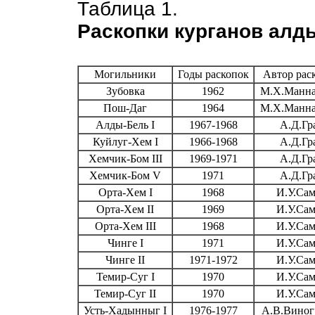
Таблица 1.
Раскопки курганов алд
Могильники
Годы раскопок
Автор рас
Зубовка
1962
М.Х.Манна
Пош-Даг
1964
М.Х.Манна
Алды-Бель I
1967-1968
А.Д.Гр
Куйлуг-Хем I
1966-1968
А.Д.Гр
Хемчик-Бом III
1969-1971
А.Д.Гр
Хемчик-Бом V
1971
А.Д.Гр
Орта-Хем I
1968
И.У.Са
Орта-Хем II
1969
И.У.Са
Орта-Хем III
1968
И.У.Са
Чинге I
1971
И.У.Са
Чинге II
1971-1972
И.У.Са
Темир-Суг I
1970
И.У.Са
Темир-Суг II
1970
И.У.Са
Усть-Хадынныг I
1976-1977
А.В.Виног