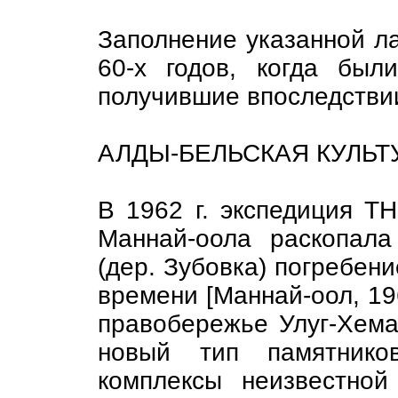
Заполнение указанной ла
60-х годов, когда был
получившие впоследствии
АЛДЫ-БЕЛЬСКАЯ КУЛЬ
В 1962 г. экспедиция Т
Маннай-оола раскопал
(дер. Зубовка) погребен
времени [Маннай-оол, 196
правобережье Улуг-Хема
новый тип памятнико
комплексы неизвестной