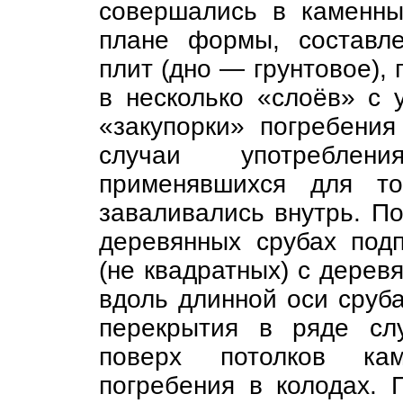
совершались в каменны
плане формы, составл
плит (дно — грунтовое),
в несколько «слоёв» с 
«закупорки» погребени
случаи употреблен
применявшихся для то
заваливались внутрь. П
деревянных срубах под
(не квадратных) с дере
вдоль длинной оси сруба
перекрытия в ряде сл
поверх потолков ка
погребения в колодах. 