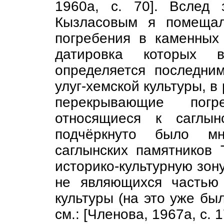
1960а, с. 70]. Вслед
Кызласовым я помещал 
погребения в каменных 
датировка которых 
определяется последним
улуг-хемской культуры, в
перекрывающие погр
относящиеся к саглынс
подчёркнуто было мн
саглынских памятников 
историко-культурную зон
не являющихся частью 
культуры (на это уже бы
см.: [Членова, 1967а, с. 1