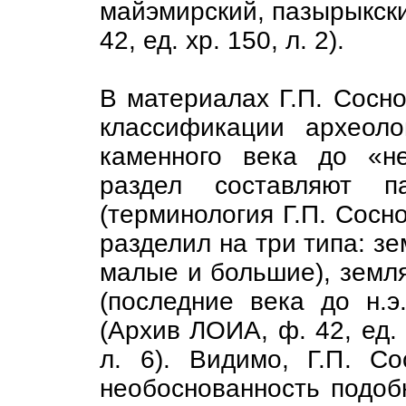
майэмирский, пазырыкск
42, ед. хр. 150, л. 2).
В материалах Г.П. Сосн
классификации археоло
каменного века до «н
раздел составляют па
(терминология Г.П. Сосно
разделил на три типа: зем
малые и большие), земл
(последние века до н.э.
(Архив ЛОИА, ф. 42, ед. х
л. 6). Видимо, Г.П. С
необоснованность подобн