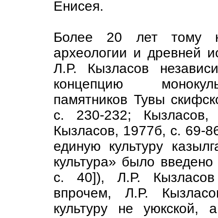
Енисея.
Более 20 лет тому н
археологии и древней и
Л.Р. Кызласов независ
концепцию монокуль
памятников Тувы скифск
с. 230-232; Кызласов,
Кызласов, 1977б, с. 69-8
единую культуру казылг
культура» было введено 
с. 40]), Л.Р. Кызласо
впрочем, Л.Р. Кызлас
культуру не уюкской,