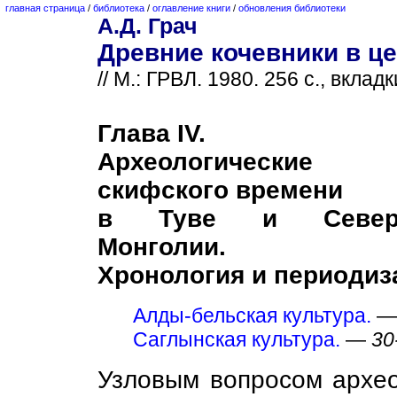
главная страница
/
библиотека
/
оглавление книги
/
обновления библиотеки
А.Д. Грач
Древние кочевники в це
// М.: ГРВЛ. 1980. 256 с., вкладк
Глава IV.
Археологические 
скифского времени
в Туве и Северо-
Монголии.
Хронология и периодиз
Алды-бельская культура.
Саглынская культура.
—
30
Узловым вопросом архео