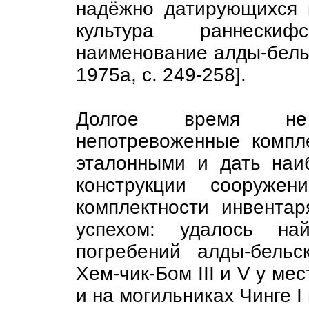
надёжно датирующихся 
культура раннески
наименование алды-бельск
1975а, с. 249-258].
Долгое время не 
непотревоженные компл
эталонными и дать наи
конструкции сооружен
комплектности инвентар
успехом: удалось на
погребений алды-бельс
Хем-чик-Бом III и V у ме
и на могильниках Чинге I и