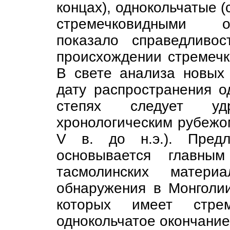
концах), однокольчатые (
стремечковидными о
показало справедливо
происхождении стремечк
В свете анализа новых
дату распространения о
степях следует уд
хронологическим рубежо
V в. до н.э.). Предл
основывается главны
тасмолинских матер
обнаружения в Монголии
которых имеет стре
однокольчатое окончание