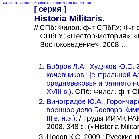
главная страница
/
библиотека
/
обновления библиотеки
[ серия ]
Historia Militaris.
// СПб: Филол. ф-т СПбГУ; Ф-т
СПбГУ; «Нестор-История»; «
Востоковедение». 2008-....
Бобров Л.А., Худяков Ю.С. 
кочевников Центральной А
средневековья и раннего н
XVIII в.).
СПб: Филол. ф-т СПбГ
Виноградов Ю.А., Горончаро
военное дело Боспора Кимм
III в. н.э.).
/ Труды ИИМК РАН.
2008. 348 с. («Historia Milita
Носов К.С. 2009 : Русские 