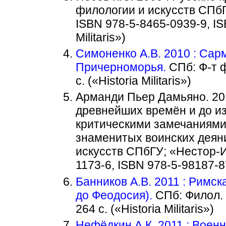
филологии и искусств СПбГ
ISBN 978-5-8465-0939-9, IS
Militaris»)
Симоненко А.В. 2010 : Сар
Причерноморья.
СПб: Ф-т ф
с. («Historia Militaris»)
Арманди Пьер Дамьяно. 201
древнейших времён и до из
критическими замечаниями
знаменитых воинских деяни
искусств СПбГУ; «Нестор-Ис
1173-6, ISBN 978-5-98187-879
Банников А.В. 2011 : Римск
до Феодосия).
СПб: Филол. 
264 с. («Historia Militaris»)
Нефёдкин А.К. 2011 : Воен