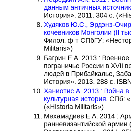
данным античных источник
История». 2011. 304 с. («Hist
Худяков Ю.С., Эрдэнэ-Очир
кочевников Монголии (II тыся
Филол. ф-т СПбГУ; «Нестор-И
Militaris»)
Багрин Е.А. 2013 : Военное
пограничье России в XVII 
людей в Прибайкалье, Заба
История». 2013. 288 с. ISBN 
Ханиотис А. 2013 : Война 
культурная история.
СПб: «Н
(«Historia Militaris»)
Мехамадиев Е.А. 2014 : Ар
ранневизантийской армии (I