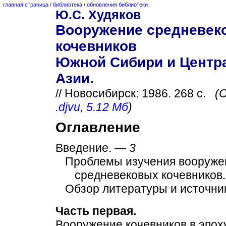
главная страница
/
библиотека
/
обновления библиотеки
Ю.С. Худяков
Вооружение средневек
кочевников
Южной Сибири и Центр
Азии.
// Новосибирск: 1986. 268 с.
(
.djvu, 5.12 Мб
)
Оглавление
Введение. —
3
Проблемы изучения вооруже
средневековых кочевников
Обзор литературы и источни
Часть первая.
Вооружение кочевников в эпох