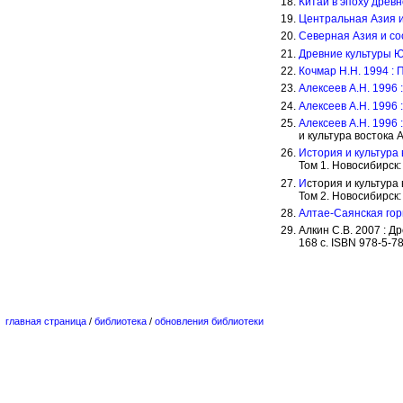
Китай в эпоху древн
Центральная Азия и
Северная Азия и со
Древние культуры Ю
Кочмар Н.Н. 1994 :
Алексеев А.Н. 1996 
Алексеев А.Н. 1996 
Алексеев А.Н. 1996 
и культура востока 
История и культура 
Том 1. Новосибирск: 
И
стория и культура
Том 2. Новосибирск: 
Алтае-Саянская гор
Алкин С.В. 2007 : 
168 с. ISBN 978-5-7
главная страница
/
библиотека
/
обновления библиотеки