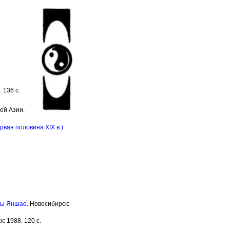
.
 136 с.
ей Азии.
вая половина XIX в.).
ры Яншао.
Новосибирск:
: 1988. 120 с.