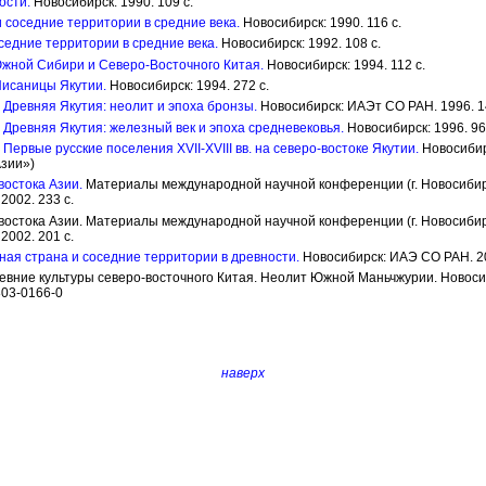
ости.
Новосибирск: 1990. 109 с.
 соседние территории в средние века.
Новосибирск: 1990. 116 с.
седние территории в средние века.
Новосибирск: 1992. 108 с.
жной Сибири и Северо-Восточного Китая.
Новосибирск: 1994. 112 с.
 Писаницы Якутии.
Новосибирск: 1994. 272 с.
: Древняя Якутия: неолит и эпоха бронзы.
Новосибирск: ИАЭт СО РАН. 1996. 1
: Древняя Якутия: железный век и эпоха средневековья.
Новосибирск: 1996. 96
: Первые русские поселения XVII-XVIII вв. на северо-востоке Якутии.
Новосибирс
Азии»)
востока Азии.
Материалы международной научной конференции (г. Новосибирск,
2002. 233 с.
 востока Азии. Материалы международной научной конференции (г. Новосибирск
2002. 201 с.
ная страна и соседние территории в древности.
Новосибирск: ИАЭ СО РАН. 20
Древние культуры северо-восточного Китая. Неолит Южной Маньчжурии. Новос
803-0166-0
наверх