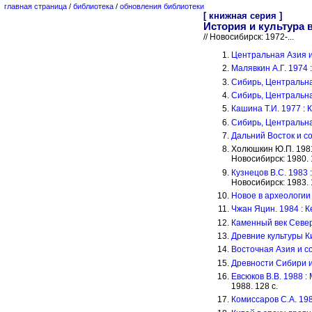
главная страница
/
библиотека
/
обновления библиотеки
[ книжная серия ]
История и культура 
// Новосибирск: 1972-...
Центральная Азия и
Малявкин А.Г. 1974 :
Сибирь, Центральна
Сибирь, Центральна
Кашина Т.И. 1977 : 
Сибирь, Центральна
Дальний Восток и с
Холюшкин Ю.П. 1981
Новосибирск: 1980. 
Кузнецов В.С. 1983 
Новосибирск: 1983. 
Новое в археологии
Чжан Яцин. 1984 : К
Каменный век Север
Древние культуры К
Восточная Азия и с
Древности Сибири и
Евсюков В.В. 1988 
1988. 128 с.
Комиссаров С.А. 19