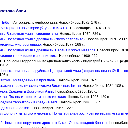
востока Азии.
 Тибет.
Материалы к конференции. Новосибирск: 1972. 176 с.
 Материалы по истории уйгуров в IX-XII вв.
Новосибирск: 1974. 210 с.
я и Восточная Азия в средние века.
Новосибирск: 1975. 236 c.
я и Восточная Азия в древности (эпоха палеолита).
Новосибирск: 1976. 200 с
Керамика культуры яншао.
Новосибирск: 1977. 168 с.
я и Восточная Азия в древности. Неолит и эпоха металла.
Новосибирск: 1978.
оседние территории в средние века.
Новосибирск: 1980. 152 с.
 : Проблемы корреляции позднепалеолитических индустрий Сибири и Средн
120 с.
: Цинская империя на рубежах Центральной Азии (вторая половина XVIII — пер
126 с.
 Китая. Исследования и проблемы.
Новосибирск: 1984. 76 с.
ерамика неолитических культур Восточного Китая.
Новосибирск: 1984. 108 с.
ной, Средней и Восточной Азии.
Новосибирск: 1985. 128 с.
итая. Палеолит, неолит и эпоха металла.
Новосибирск: 1985. 120 с.
оседние территории в средние века.
Новосибирск: 1986. 112 с.
 Дальнего Востока.
Новосибирск: 1987. 122 с.
: Мифология китайского неолита. По материалам росписей на керамике культу
88 : Комплекс вооружения древнего Китая. Эпоха поздней бронзы.
Новосибирск