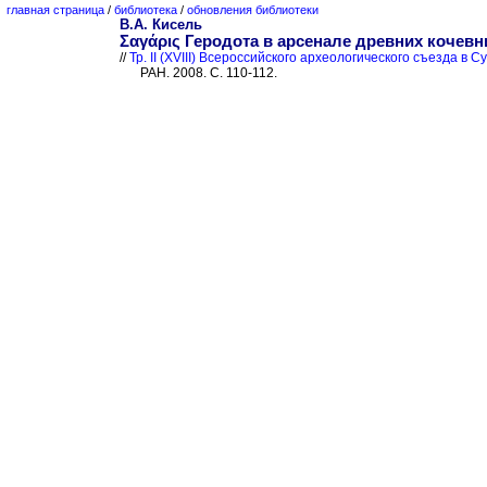
главная страница
/
библиотека
/
обновления библиотеки
В.А. Кисель
Σαγάρις Геродота в арсенале древних кочевн
//
Тр. II (XVIII) Всероссийского археологического съезда в Суз
РАН. 2008. С. 110-112.