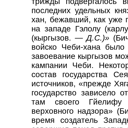
трижды подвергалось 
последних удельных кня
хан, бежавший, как уже 
на западе Гэлолу (карл
(кыргызов.
— Д.С.)»
(Бич
войско Чеби-хана было 
завоевание кыргызов мож
кампании Чеби. Некото
состав государства Се
источников, «прежде Хяга
государство зависело о
там своего Гйелифу
верховного надзора» (Би
время создатель Западн