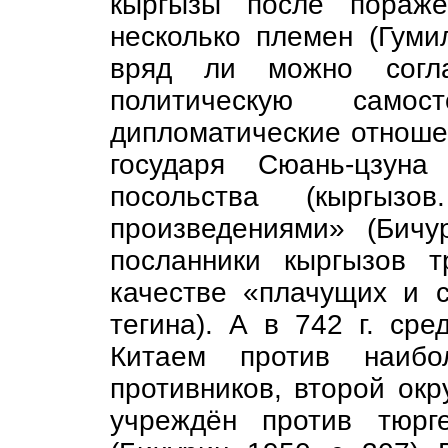
кыргызы после пораже
несколько племен (Гумил
вряд ли можно согла
политическую самост
дипломатические отноше
государя Сюань-цзуна
посольства (кыргыз
произведениями» (Бичу
посланники кыргызов т
качестве «плачущих и 
тегина). А в 742 г. сре
Китаем против наибо
противников, второй ок
учреждён против тюрг