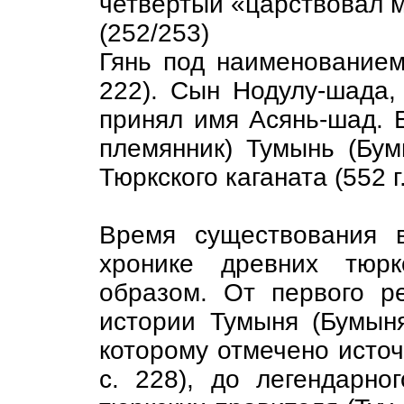
четвёртый «царствовал 
(252/253)
Гянь под наименованием 
222). Сын Нодулу-шада,
принял имя Асянь-шад. Е
племянник) Тумынь (Бум
Тюркского каганата (552 г.
Время существования 
хронике древних тюрк
образом. От первого р
истории Тумыня (Бумыня
которому отмечено источн
с. 228), до легендарн