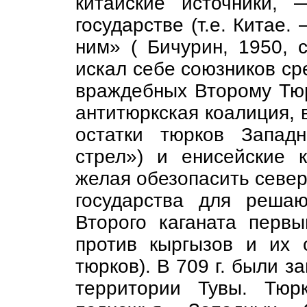
китайские источники,
государстве (т.е. Китае.
ним» ( Бичурин, 1950, с
искал себе союзников ср
враждебных Второму Тюр
антитюркская коалиция, в
остатки тюрков Западн
стрел») и енисейские 
желая обезопасить север
государства для реша
Второго каганата перв
против кыргызов и их 
тюрков). В 709 г. были з
территории Тувы. Тюр