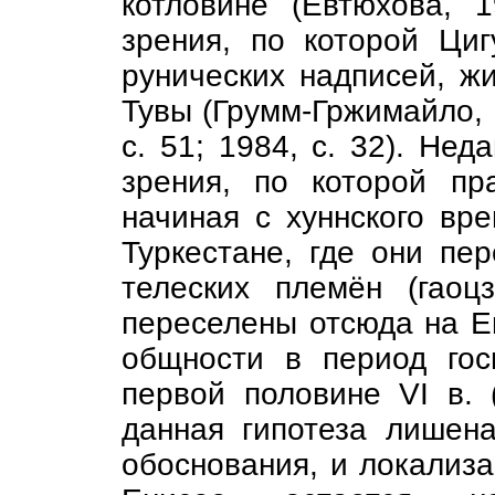
котловине (Евтюхова, 1
зрения, по которой Ци
рунических надписей, жи
Тувы (Грумм-Гржимайло, 1
с. 51; 1984, с. 32). Не
зрения, по которой пр
начиная с хуннского вр
Туркестане, где они пе
телеских племён (гао
переселены отсюда на Е
общности в период го
первой половине VI в. 
данная гипотеза лишена
обоснования, и локализ