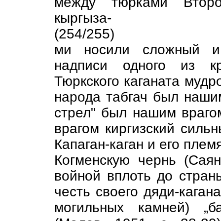
между тюрками Второ
кыргыза-
(254/255)
ми носили сложный и 
надписи одного из кр
Тюркского каганата мудро
народа табгач был нашим
стрел" был нашим враго
врагом киргизский сильны
Капаган-каган и его плем
Когменскую чернь (Сая
войной вплоть до стран
честь своего дяди-каган
могильных камней) „ба