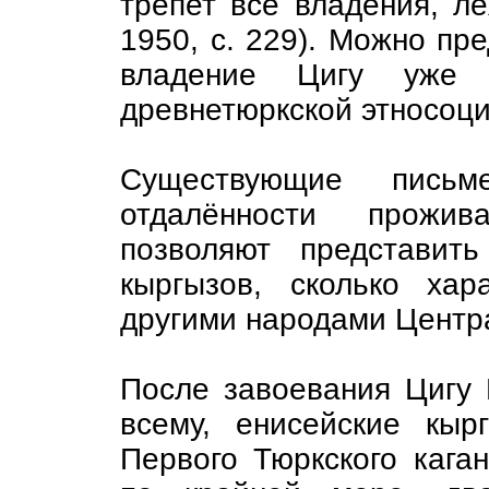
трепет все владения, л
1950, с. 229). Можно пре
владение Цигу уже 
древнетюркской этносоц
Существующие письм
отдалённости прожив
позволяют представит
кыргызов, сколько ха
другими народами Центр
После завоевания Цигу М
всему, енисейские кыр
Первого Тюркского каган