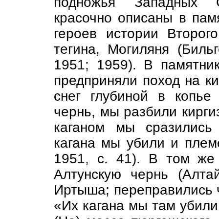
подножья Западных 
красочно описаны в пам
героев истории Второг
тегина, Могиляня (Бильг
1951; 1959). В памятни
предприняли поход на ки
снег глубиной в копье
чернь, мы разбили киргиз
каганом мы сразились 
кагана мы убили и плем
1951, с. 41). В том же 
Алтунскую чернь (Алт
Иртыша; переправились ч
«Их кагана мы там убили