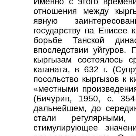
Именно с этого времен
отношения между кырг
явную заинтересова
государству на Енисее 
борьбе Танской дина
впоследствии уйгуров. 
кыргызам состоялось с
каганата, в 632 г. (Супр
посольство кыргызов к к
«местными произведения
(Бичурин, 1950, с. 354
дальнейшем, до середин
стали регулярными,
стимулирующее значен