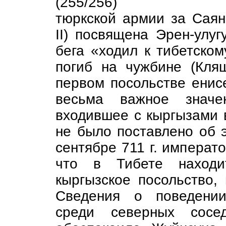
(255/256)
тюркской армии за Саян
II) посвящена Эрен-улуг
бега «ходил к тибетскому
погиб на чужбине (Кля
первом посольстве енис
весьма важное значен
входившее с кыргызами 
не было поставлено об э
сентябре 711 г. императ
что в Тибете находи
кыргызское посольство,
Сведения о поведении
среди северных сосе