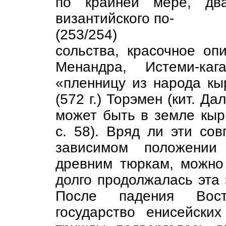
по крайней мере, два
византийского по-
(253/254)
сольства, красочное оп
Менандра, Истеми-ка
«пленницу из народа кыр
(572 г.) Торэмен (кит. Д
может быть в земле кырг
с. 58). Вряд ли эти со
зависимом положении
древним тюркам, можно 
долго продолжалась эта 
После падения Восто
государство енисейски