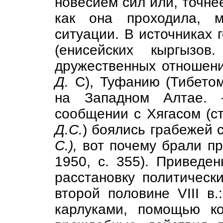
новесием сил или, точне
как она проходила, 
ситуации. В источниках г
(енисейских кыргыз
дружественных отношен
Д.
С), Туфанию (Тибет
на Западном Алтае
сообщении с Хягасом (с
Д.С.
) боялись грабежей 
С.),
вот почему брали пр
1950, с. 355). Приведе
расстановку политическ
второй половине VIII в.
карлуками, помощью ко