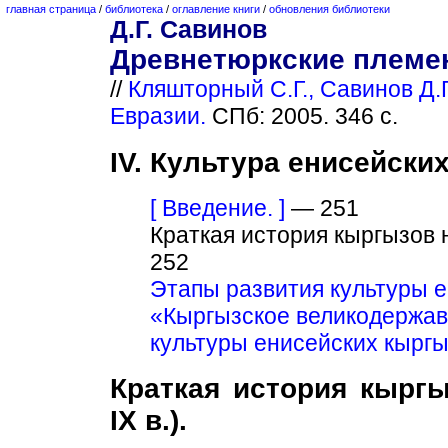
главная страница
/
библиотека
/
оглавление книги
/
обновления библиотеки
Д.Г. Савинов
Древнетюркские племен
//
Кляшторный С.Г., Савинов Д.
Евразии.
СПб: 2005. 346 с.
IV. Культура енисейски
[ Введение. ]
— 251
Краткая история кыргызов н
252
Этапы развития культуры е
«Кыргызское великодержав
культуры енисейских кыргыз
Краткая история кырг
IX в.).