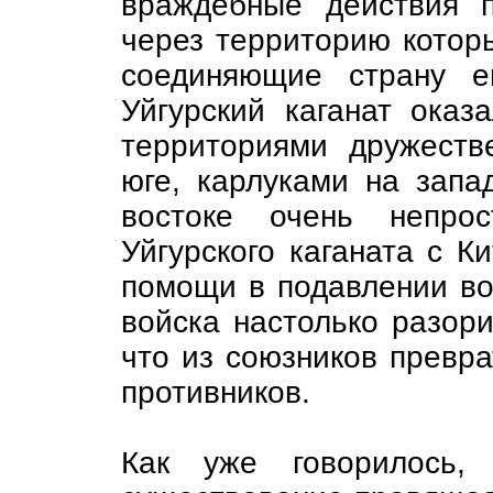
враждебные действия 
через территорию котор
соединяющие страну е
Уйгурский каганат ока
территориями дружеств
юге, карлуками на запа
востоке очень непрос
Уйгурского каганата с К
помощи в подавлении во
войска настолько разор
что из союзников превра
противников.
Как уже говорилось,