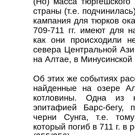
(Но) масса тюргешского 
страны (т.е. подчинилась
кампания для тюрков ок
709-711 гг. имеют для н
как они происходили н
севера Центральной Ази
на Алтае, в Минусинской
Об этих же событиях рас
найденные на озере Ал
котловины. Одна из н
эпитафией Барс-бегу,
черни Сунга, т.е. том
который погиб в 711 г. в 