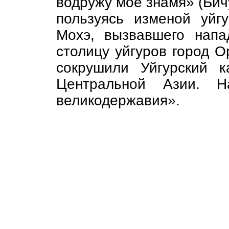
водружу моё знамя» (Бичур
пользуясь изменой уйг
Мохэ, вызвавшего напа
столицу уйгуров город О
сокрушили Уйгурский к
Центральной Азии. На
великодержавия».