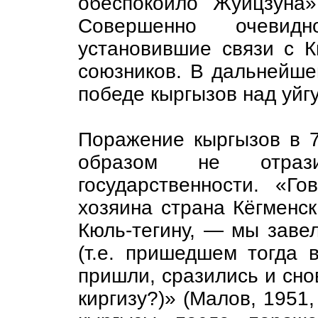
обеспокоило Жуйцзуна»
Совершенно очевид
установившие связи с К
союзников. В дальнейше
победе кыргызов над уйг
Поражение кыргызов в 7
образом не отраз
государственности. «Го
хозяина страна Кёгменс
Кюль-тегину, — мы заве
(т.е. пришедшем тогда 
пришли, сразились и сно
киргизу?)» (Малов, 1951,