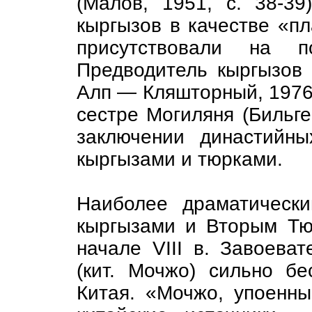
(Малов, 1951, с. 38-3
кыргызов в качестве «п
присутствовали на по
Предводитель кыргызов 
Алп — Кляшторный, 1976,
сестре Могиляня (Бильге-
заключении династийн
кыргызами и тюрками.
Наиболее драматическ
кыргызами и Вторым Тю
начале VIII в. Завоеват
(кит. Мочжо) сильно б
Китая. «Мочжо, упоенн