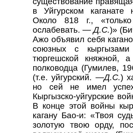
существование правящая 
в Уйгурском каганате 
Около 818 г., «только
ослабевать. —
Д.С.
)» (Б
Ажо объявил себя кагано
союзных с кыргызами 
тюргешской княжной, 
полководца (Гумилев, 196
(т.е. уйгурский. —
Д.С.
) 
но сей не имел успех
Кыргызско-уйгурские вой
В конце этой войны кыр
кагану Бао-и: «Твоя суд
золотую твою орду, по