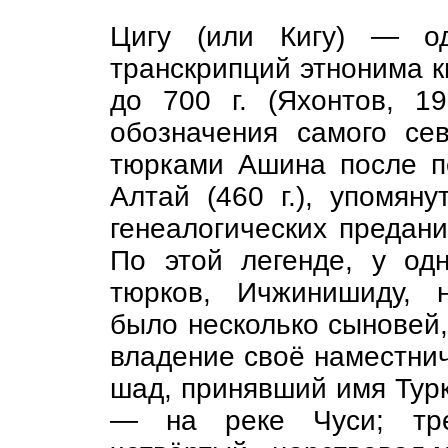
Цигу (или Кигу) — од
транскрипций этнонима к
до 700 г. (Яхонтов, 19
обозначения самого сев
тюрками Ашина после п
Алтай (460 г.), упомян
генеалогических предани
По этой легенде, у од
тюрков, Ичжинишиду, 
было несколько сыновей,
владение своё наместнич
шад, принявший имя Турк
— на реке Чуси; тре