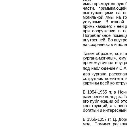
имел прямоугольную б
части, примыкающе
выступающими на по
могильной ямы на г
уступами. В южной 
примыкающего к ней р
при сооружении в н
Погребальное помеще
внутренней. Во внутр
на сохранность и полн
Таким образом, хотя 
кургана-могилы», ем
промежуточное внутр
под наблюдением С.А
два кургана, раскопа
сотрудник комитета 
картины всей констру
В 1954-1955 гг. в Но
намерение вслед за 
его публикации об эт
конструкций, а главн
богатый и интересный
В 1956-1957 гг. Ц. Д
мод. Помимо раскоп