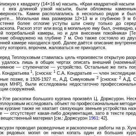
лизкую к квадрату (14×16 м) насыпь. «Края квадратной насыпи к
й с юга длинной узкой насыпи, были обложены каменным
верхность. Камни располагались в несколько рядов и бы
рунте… Могильная яма размером 12×13 м и глубиною 9 м 
стенке более отлогие уступы шли снизу только до сер
аскопа. Раскоп этот или вход в могильную яму был, очевидно, 
ей погребальной камеры, но и для внесения покойника» [Т
ние обнаружено на глубине 7 м. Оно также состояло из дв
енней камере находился гроб. Далее даётся описание внутренне
оту которого, впрочем, жаловаться не приходится.
перед Теплоуховым ставилась цель «произвести открытую разр
у удалось лишь в общих чертах описать внешний (наземный)
иямное — ступенчатое — устройство. Остальные же пять пог
1
1
. Кондратьева
, [
сноска:
С.А. Кондратьев — член экспедиции П
2
2
нные позже, в 1926-1927 гг., А.Д. Симуковым
[
сноска:
А.Д. 
наук МНР.], были исследованы недостаточно профессиональ
кции сооружений.
ин-Уле раскопки большого кургана произвёл Ц. Доржсурэн. Не
Теплоуховым исследовать объект по профессиональным методич
ом кургане также не хватает связующих звеньев устройства на
ое — отсутствует какая-либо документация, зато в тексте пре
 вещественный материал [см.: Доржсурэн
1961
: 42].
оржсурэн проводил разведочные и раскопочные работы на р. Хуни
ок рядовых могил он начал копать один из больших курга