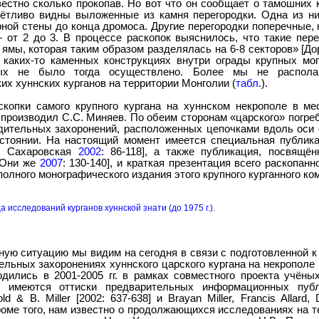
естно сколько прокопав. Но вот что он сообщает о тамошних 
ётливо видны выложенные из камня перегородки. Одна из н
ерной стены до конца дромоса. Другие перегородки поперечные, 
 от 2 до 3. В процессе раскопок выяснилось, что такие пер
 ямы, которая таким образом разделялась на 6-8 секторов» [Д
 каких-то каменных конструкциях внутри ограды крупных мог
рых не было тогда осуществлено. Более мы не распола
их хуннских курганов на территории Монголии (
табл.
).
аскопки самого крупного кургана на хуннском некрополе в ме
производил С.С. Миняев. По обеим сторонам «царского» погре
дительных захоронений, расположенных цепочками вдоль оси 
стоянии. На настоящий момент имеется специальная публик
в, Сахаровская
2002
: 86-118], а также публикация, посвящён
[Они же
2007
: 130-140], и краткая презентация всего раскопан
т полного монографического издания этого крупного курганного ко
а исследований курганов хуннской знати (до 1975
г.).
ую ситуацию мы видим на сегодня в связи с подготовленной к
льных захоронениях хуннского царского кургана на некрополе 
одились в 2001-2005 гг. в рамках совместного проекта учён
 имеются оттиски предварительных информационных публик
ld & В. Miller [2002: 637-638] и Brayan Miller, Francis Allard,
 Кроме того, нам известно о продолжающихся исследованиях на 