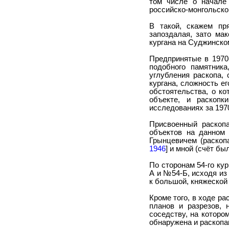
том числе о начале
российско-монгольско
В такой, скажем пр
запоздалая, зато ма
кургана на Суджинско
Предпринятые в 1970
подобного памятника
углубления раскопа,
кургана, сложность е
обстоятельства, о к
объекте, и раскопк
исследованиях за 1970
Присвоенный раскоп
объектов на данном 
Грынцевичем (раскоп
1946
] и мной (счёт бы
По сторонам 54-го ку
А и №54-Б, исходя из
к большой, княжеской
Кроме того, в ходе ра
планов и разрезов,
соседству, на которо
обнаружена и раскопа