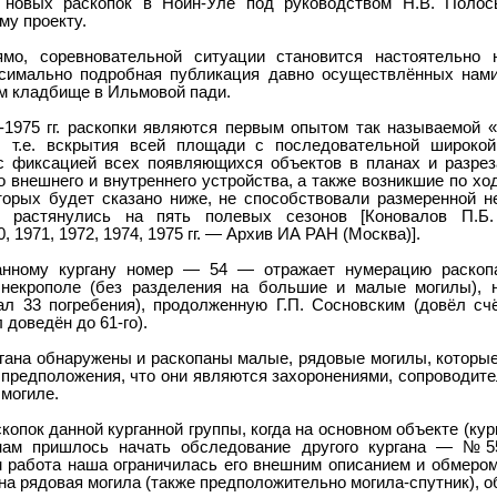
 новых раскопок в Ноин-Уле под руководством Н.В. Полос
му проекту.
ямо, соревновательной ситуации становится настоятельно 
ксимально подробная публикация давно осуществлённых нами
м кладбище в Ильмовой пади.
-1975 гг. раскопки являются первым опытом так называемой «
, т.е. вскрытия всей площади с последовательной широко
 с фиксацией всех появляющихся объектов в планах и разре
го внешнего и внутреннего устройства, а также возникшие по хо
оторых будет сказано ниже, не способствовали размеренной н
и растянулись на пять полевых сезонов [Коновалов П.
, 1971, 1972, 1974, 1975 гг. — Архив ИА РАН (Москва)].
анному кургану номер — 54 — отражает нумерацию раскоп
некрополе (без разделения на большие и малые могилы), 
ал 33 погребения), продолженную Г.П. Сосновским (довёл счё
л доведён до 61-го).
ргана обнаружены и раскопаны малые, рядовые могилы, котор
 предположения, что они являются захоронениями, сопроводи
 могиле.
скопок данной курганной группы, когда на основном объекте (к
 нам пришлось начать обследование другого кургана — №55
м работа наша ограничилась его внешним описанием и обмером
на рядовая могила (также предположительно могила-спутник), 