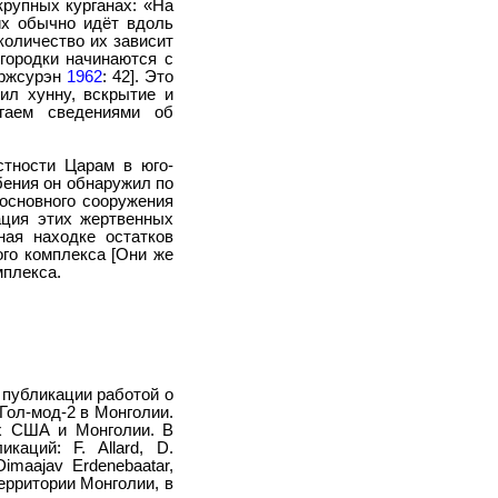
крупных курганах: «На
их обычно идёт вдоль
количество их зависит
егородки начинаются с
оржсурэн
1962
: 42]. Это
ил хунну, вскрытие и
гаем сведениями об
стности Царам в юго-
бения он обнаружил по
основного сооружения
ация этих жертвенных
ная находке остатков
ного комплекса [Они же
мплекса.
 публикации работой о
Гол-мод-2 в Монголии.
ых США и Монголии. В
аций: F. Allard, D.
 Dimaajav Erdenebaatar,
территории Монголии, в