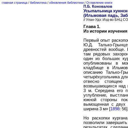
главная страница
/
библиотека
/
обновления библиотеки
/
Оглавление книги
П.Б. Коновалов
Усыпальница хуннск
(Ильмовая падь, Заб
// Улан-Удэ: Изд-во БНЦ СО
Глава 1.
Из истории изучения
Первый опыт раскопо
Ю.Д. Талько-Грынц
древностей вообще. 
там рядовых захорон
один из больших кур
опубликованы в мон
кладбище в Ильмов
описанию Талько-Гр
четырёхугольника дли
отвесно стоящею 
возвышающихся над п
3 м. Середина его п
углубление, выстла
южной стороны пок
вымощенная с двух с
ширина 3 м» [
1898
: 56]
Но раскопки курган
позволили завершить 
результатах сделанн