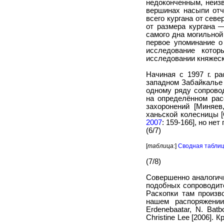
недоконченным, неизв
вершинах насыпи отч
всего кургана от сев
от размера кургана —
самого дна могильной
первое упоминание о
исследование кото
исследовании княжеск
Начиная с 1997 г. р
западном Забайкалье 
одному ряду сопрово
на определённом рас
захоронений [Миняе
ханьской колесницы 
2007
: 159-166], но не
(6/7)
[
таблица:
]
Сводная таблиц
(7/8)
Совершенно аналогичн
подобных сопроводите
Раскопки там произв
нашем распоряжении
Erdenebaatar, N. Batbo
Christine Lee [2006].