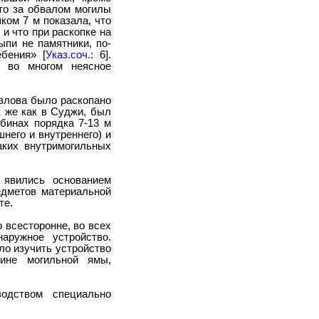
что за обвалом могилы
ком 7 м показала, что
и что при раскопке на
ыпи не памятники, по-
бения» [
Указ.соч.
: 6].
о во многом неясное
озлова было раскопано
ак же как в Суджи, был
бинах порядка 7-13 м
него и внутреннего) и
аких внутримогильных
 явились основанием
едметов материальной
те.
 всесторонне, во всех
аружное устройство.
ло изучить устройство
ине могильной ямы,
одством специально