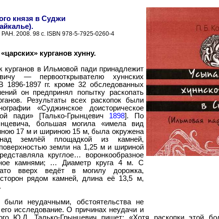
ого князя в Суджи
айкалье).
 РАН. 2008. 98 с. ISBN 978-5-7925-0260-4
 «царских» курганов хунну.
к курганов в Ильмовой пади принадлежит
евичу — первооткрывателю хуннских
В 1896-1897 гг. кроме 32 обследованных
ений он предпринял попытку раскопать
ганов. Результаты всех раскопок были
ографии «Суджинское доисторическое
ой пади» [Талько-Грынцевич
1898
]. По
ынцевича, большая могила «имела вид
ною 17 м и шириною 15 м, была окружена
над землёй площадкой из камней,
оверхностью земли на 1,25 м и шириной
редставляла круглое… воронкообразное
нное камнями; … Диаметр круга 4 м. С
ато вверх ведёт в могилу дорожка,
торон рядом камней, длина её 13,5 м,
.
а были неудачными, обстоятельства не
его исследование. О причинах неудачи и
ого Ю.Д. Талько-Грынцевич пишет: «Хотя раскопки этой б