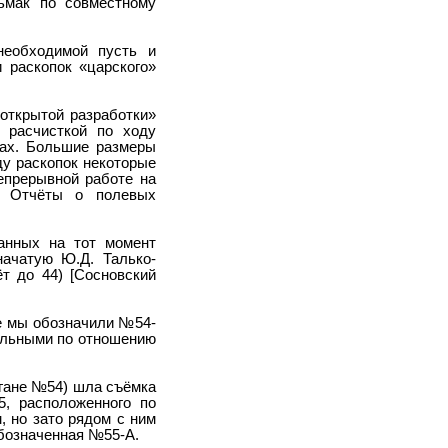
ьмак по совместному
необходимой пусть и
 раскопок «царского»
открытой разработки»
й расчисткой по ходу
зах. Большие размеры
ду раскопок некоторые
епрерывной работе на
Б. Отчёты о полевых
анных на тот момент
начатую Ю.Д. Талько-
т до 44) [Сосновский
ые мы обозначили №54-
тельными по отношению
ургане №54) шла съёмка
, расположенного по
, но зато рядом с ним
обозначенная №55-А.