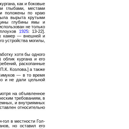
ургана, как и боковые
и глыбами, местами
ли положены по краю
была вырыта крутыми
едины глубины ямы и
использован не только
еплоухов
1925
: 13-22].
ух камер — внешней и
го устройства могилы,
аботку хотя бы одного
 облик кургана и его
ребений, раскопанные
.К. Козлова.] а также
Симуков — в то время
но и не дали цельной
смотря на объявленное
еским требованиям, в
земных, и внутриямных
дставлен относительно
-гол в местности Гол-
нов, но оставил его