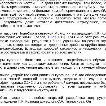
человеческих костей… не дали никаких находок, тем более, 
быть прекращены… могила эта, раскопанная на глубину с лиш
 и меньшие могилы, из больших камней перемешанных с землёй, 
тигли ещё грунтовой земли, что указывает, что и большие нас
ые «субурганами», а служили, вероятно, тоже местом погре
е результаты дают читателю достаточно интригующее, н
ройстве этого памятника.
рном массиве Ноин-Ула в северной Монголии экспедицией П.К. К
ов хуннской знати [Козлов,
1925
: 1-12]. Хотя и на этот раз, т
копки «колодцем», результаты были удачными: на разных глу
альных камер, состоящих из деревянных двойных срубов (внеш
в-саркофагов. Благодаря хорошей сохранности нескольких т
сь обследовать и зафиксировать во всех деталях.
ры курганов, богатство и пышность погребального обряда
и памятники как «царские» захоронения. Богатые находки пр
Улы давно уже, многие десятилетия, находятся в научном оборо
льное устройство ноин-улинских курганов не было обследовано
вных частей сложной конструкции, недостаточно изучено н
фом порядка 2,2×2,5 м к погребальной камере, невозможно бы
 выяснить подлинную обстановку по всей ширине и глуб
внешней и внутренней конструкции.
был раскопан способом открытой разработки под руков
кспедицию П.К. Козлова археолога С.А. Теплоухова. Он