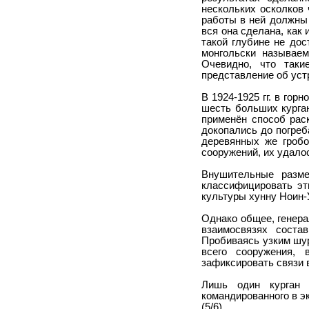
нескольких осколков 
работы в ней должны 
вся она сделана, как
такой глубине не дос
монгольски называем
Очевидно, что таки
представление об уст
В 1924-1925 гг. в го
шесть больших курган
применён способ рас
докопались до погреб
деревянных же гробо
сооружений, их удало
Внушительные разме
классифицировать эт
культуры хунну Ноин-
Однако общее, генера
взаимосвязях соста
Пробиваясь узким шур
всего сооружения,
зафиксировать связи 
Лишь один курган 
командированного в э
(5/6)