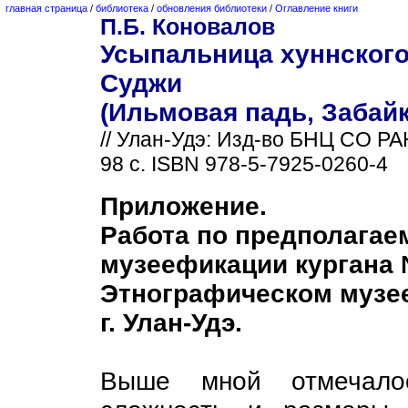
главная страница
/
библиотека
/
обновления библиотеки
/
Оглавление книги
П.Б. Коновалов
Усыпальница хуннского
Суджи
(Ильмовая падь, Забайк
// Улан-Удэ: Изд-во БНЦ СО РА
98 с. ISBN 978-5-7925-0260-4
Приложение.
Работа по предполагае
музеефикации кургана 
Этнографическом музе
г. Улан-Удэ.
Выше мной отмечало