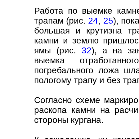
Работа по выемке камн
трапам (рис.
24
,
25
), пок
большая и крутизна тр
камни и землю пришлос
ямы (рис.
32
), а на за
выемка отработанно
погребального ложа шл
пологому трапу и без тра
Согласно схеме маркир
раскопа камни на расч
стороны кургана.