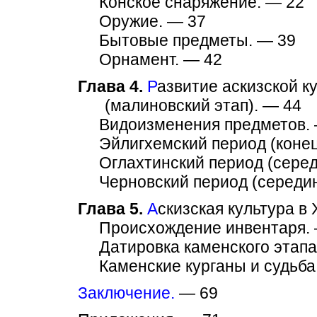
Конское снаряжение. — 22
Оружие. — 37
Бытовые предметы. — 39
Орнамент. — 42
Глава 4.
Р
азвитие аскизской кул
(малиновский этап). — 44
Видоизменения предметов. 
Эйлигхемский период (конец X
Оглахтинский период (середин
Черновский период (середина X
Глава 5.
А
скизская культура в X
Происхождение инвентаря. 
Датировка каменского этапа
Каменские курганы и судьба 
Заключение.
— 69