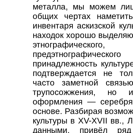
металла, мы можем ли
общих чертах наметит
инвентаря аскизской кул
находок хорошо выделяют
этнографическог
предэтнографичес
принадлежность культур
подтверждается не то
часто заметной связь
трупосожжения, но и
оформления — серебря
основе. Разбирая возмож
культуры в XV-XVII вв., 
данными, привёл ряд 