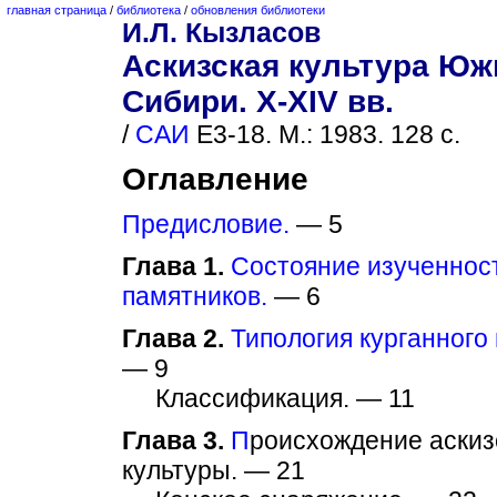
главная страница
/
библиотека
/
обновления библиотеки
И.Л. Кызласов
Аскизская культура Юж
Сибири. X-XIV вв.
/
САИ
Е3-18. М.: 1983. 128 с.
Оглавление
Предисловие.
— 5
Глава 1.
Состояние изученност
памятников.
— 6
Глава 2.
Типология курганного
— 9
Классификация. — 11
Глава 3.
П
роисхождение аскиз
культуры. — 21