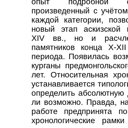
опыт подробной си
произведенный с учётом
каждой категории, поз
новый этап аскизской к
XIV вв., но и расчл
памятников конца X-XI
периода. Появилась воз
курганы предмонгольско
лет. Относительная хро
устанавливается типолог
определить абсолютную 
ли возможно. Правда, на
работе предпринята по
хронологические рамк