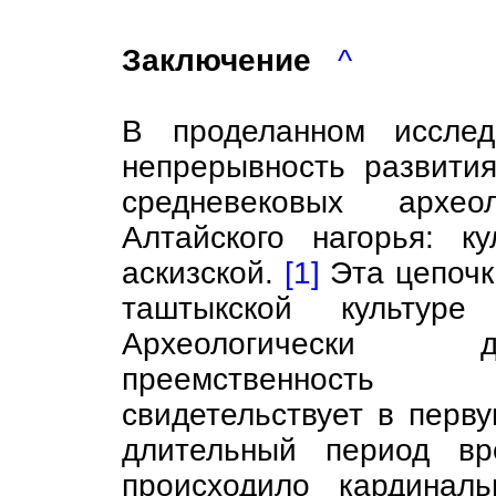
Заключение
^
В проделанном исслед
непрерывность развити
средневековых архео
Алтайского нагорья: к
аскизской.
[1]
Эта цепочк
таштыкской культуре 
Археологически д
преемственность 
свидетельствует в перву
длительный период в
происходило кардинал