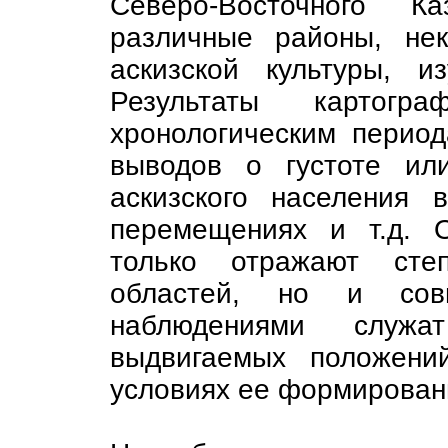
Северо-Восточного Ка
различные районы, не
аскизской культуры, и
Результаты картогр
хронологическим перио
выводов о густоте ил
аскизского населения
перемещениях и т.д. 
только отражают степ
областей, но и совм
наблюдениями служа
выдвигаемых положени
условиях ее формирован