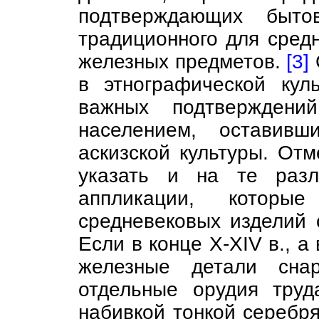
подтверждающих быто
традиционного для сред
железных предметов.
[3]
в этнографической кул
важных подтверждени
населением, оставивш
аскизской культуры. Отм
указать и на те разл
аппликации, которы
средневековых изделий 
Если в конце X-XIV в., а
железные детали сна
отдельные орудия тру
набивкой тонкой серебр