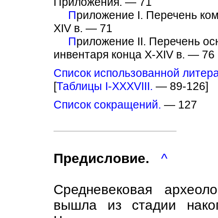
Приложения. — 71
П
риложение I. Перечень ком
XIV в. — 71
П
риложение II. Перечень ос
инвентаря конца X-XIV в. — 76
Список использованной литер
[
Таблицы I-XXXVIII.
— 89-126]
Список сокращений.
— 127
Предисловие.
^
Средневековая архео
вышла из стадии нако