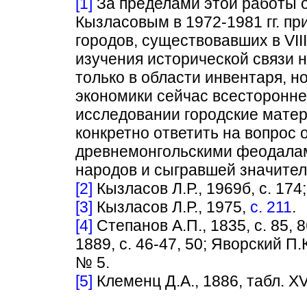
[1]
За пределами этой работы о
Кызласовым в 1972-1981 гг. пр
городов, существовавших в VIII
изучения исторической связи 
только в области инвентаря, н
экономики сейчас всесторонне
исследовании городские матери
конкретно ответить на вопрос 
древнемонгольскими феодала
народов и сыгравшей значител
[2]
Кызласов Л.Р., 1969б, с. 174;
[3]
Кызласов Л.Р., 1975,
с. 211
.
[4]
Степанов А.П., 1835, с. 85, 8
1889, с. 46-47, 50; Яворский П.К.
№ 5.
[5]
Клеменц Д.А., 1886, табл. XV