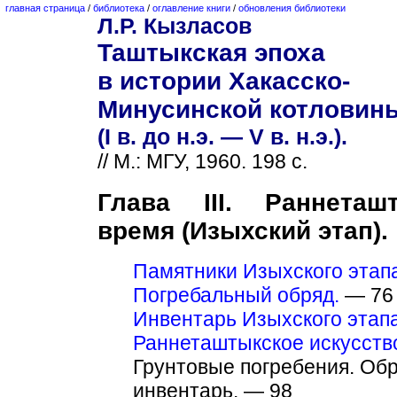
главная страница
/
библиотека
/
оглавление книги
/
обновления библиотеки
Л.Р. Кызласов
Таштыкская эпоха
в истории Хакасско-
Минусинской котловин
(I в. до н.э. — V в. н.э.).
// М.: МГУ, 1960. 198 с.
Глава III. Раннеташ
время (Изыхский этап).
Памятники Изыхского этап
Погребальный обряд.
— 76
Инвентарь Изыхского этапа
Раннеташтыкское искусств
Грунтовые погребения. Обр
инвентарь. — 98