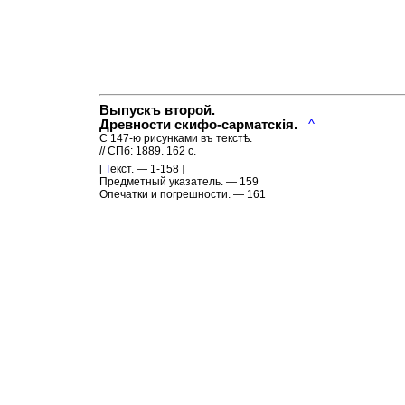
Выпускъ второй.
Древности скифо-сарматскiя.
^
С 147-ю рисунками въ текстѣ.
// СПб: 1889. 162 с.
[
Т
екст. — 1-158 ]
Предметный указатель. — 159
Опечатки и погрешности. — 161