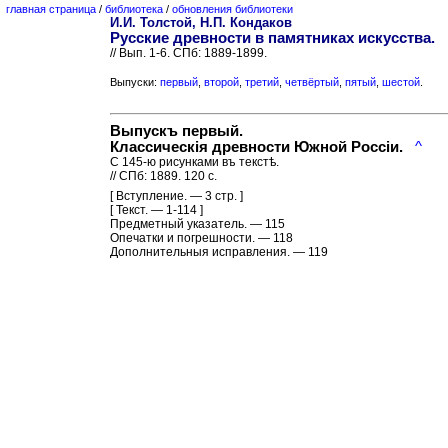
главная страница
/
библиотека
/
обновления библиотеки
И.И. Толстой, Н.П. Кондаков
Русские древности в памятниках искусства.
// Вып. 1-6. СПб: 1889-1899.
Выпуски:
первый
,
второй
,
третий
,
четвёртый
,
пятый
,
шестой
.
Выпускъ первый.
Классическiя древности Южной Россiи.
^
С 145-ю рисунками въ текстѣ.
// СПб: 1889. 120 с.
[ Вступление. — 3 стр. ]
[ Текст. — 1-114 ]
Предметный указатель. — 115
Опечатки и погрешности. — 118
Дополнительныя исправления. — 119