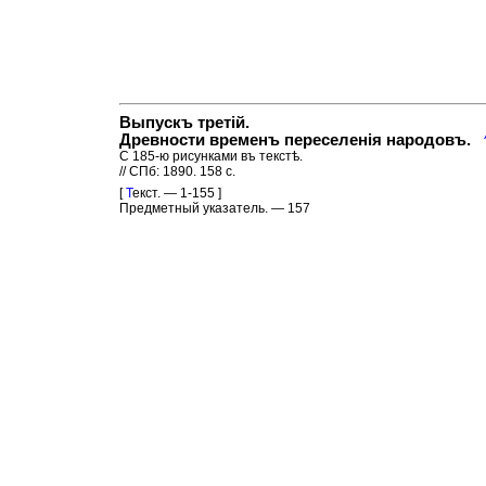
Выпускъ третiй.
Древности временъ переселенiя народовъ.
С 185-ю рисунками въ текстѣ.
// СПб: 1890. 158 с.
[
Т
екст. — 1-155 ]
Предметный указатель. — 157