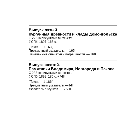
Выпуск пятый.
Курганныя древности и клады домонгольска
С 225-ю рисунками въ текстѣ.
// СПб: 1897. 168 с.
[ Текст. — 1-163 ]
Предметный указатель. — 165
Замеченныя опечатки и погрешности. — 168
Выпуск шестой.
Памятники Владимира, Новгорода и Пскова.
С 233-ю рисунками въ текстѣ.
// СПб: 1899. 186 с. + VIII.
[ Текст. — 1-186 ]
Предметный указатель. — I-III
Указатель рисунков. — V-VIII