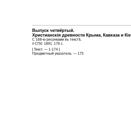
Выпуск четвёртый.
Христианскiя древности Крыма, Кавказа и Кiе
С 168-ю рисунками въ текстѣ.
// СПб: 1891. 176 c.
[ Текст. — 1-174 ]
Предметный указатель. — 175