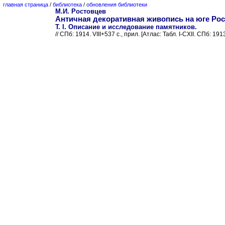
главная страница
/
библиотека
/
обновления библиотеки
М.И. Ростовцев
Античная декоративная живопись на юге Рос
Т. I. Описание и исследование памятников.
// СПб: 1914. VIII+537 с., прил. [Атлас: Табл. I-CXII. СПб: 191