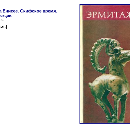
а Енисее. Скифское время.
екции.
 с.
ья.
]