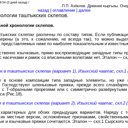
:54 (0 дней назад) /
П.П. Азбелев. Древние кыргызы. Очер
назад
|
оглавление
|
далее
онологии таштыкских склепов.
ельной хронологии склепов.
тыкских склепах различны по составу типов. Если публикаци
ерены (а это, к сожалению, не всегда так), то можно выде
, представляемых ниже по наиболее показательным и известны
ественно язычковые, прямо воспроизводящие западные типы пр
 насечками и рамок со вписанными волютами нет. Эталон — ск
ек в таштыкских склепах (вариант 1). Изыхский чаатас, скл.1 
е в основе композиции типа западные элементы, но уже 
. Господствуют шпеньковые пряжки, прежде всего
стандарт
 с Т-образными прорезями или с симметрично развёрнутым
са (Рис.18).
к в таштыкских склепах (вариант 2). Изыхский чаатас, скл.2 (
, характерных для обоих предыдущих вариантов. Наряду с 
 их местные версии, осложнённые признаками, свойственным
ые и язычковые пряжки сочетаются. Эталон — скл.1 Сырского ча