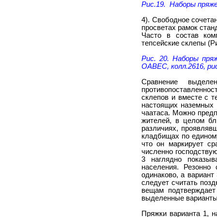
Рис.19. Наборы пряже
4). Свободное сочета
просветах рамок стан
Часто в состав ком
тепсейские склепы (Ри
Рис. 20. Наборы пряж
ОАВЕС, колл.2616, ри
Сравнение выделе
противопоставленност
склепов и вместе с 
настоящих наземных 
чаатаса. Можно предп
жителей, в целом бл
различиях, проявляв
кладбищах по единому
что он маркирует ср
численно господству
3 наглядно показыв
населения. Резонно 
одинаково, а вариант
следует считать позд
вещам подтверждает 
выделенные варианты
Пряжки варианта 1, 