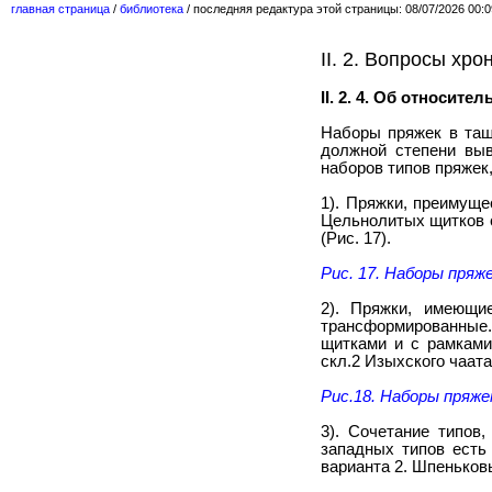
главная страница
/
библиотека
/
последняя редактура этой страницы: 08/07/2026 00:09
II. 2. Вопросы хр
II. 2. 4. Об относит
Наборы пряжек в таш
должной степени выв
наборов типов пряжек
1). Пряжки, преимущ
Цельнолитых щитков с
(Рис. 17).
Рис. 17. Наборы пряж
2). Пряжки, имеющи
трансформированные
щитками и с рамками
скл.2 Изыхского чаата
Рис.18. Наборы пряже
3). Сочетание типов
западных типов есть
варианта 2. Шпеньков