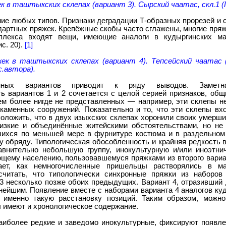
к в таштыкских склепах (вариант 3). Сырский чаатас, скл.1 (
ние любых типов. Признаки деградации Т-образных прорезей и
дартных пряжек. Крепёжные скобы часто сглажены, многие пря
плекса входят вещи, имеющие аналоги в кудыргинских м
с. 20).
[1]
ек в таштыкских склепах (вариант 4). Тепсейский чаатас (Те
с.автора).
нных вариантов приводит к ряду выводов. Заметная
ь вариантов 1 и 2 сочетается с целой серией признаков, об
тем более нигде не представленных — например, эти склепы н
каменных сооружений. Показательно и то, что эти склепы вхо
оложить, что в двух изыхских склепах хоронили своих умерш
изкие и объединённые житейскими обстоятельствами, но н
шихся по меньшей мере в фурнитуре костюма и в раздельном
 обряду. Типологическая обособленность и крайняя редкость в
авнительно небольшую группу, инокультурную и/или иноэтн
ющему населению, пользовавшемуся пряжками из второго вариа
ает, как немногочисленные пришельцы растворялись в м
считать, что типологически синхронные пряжки из наборо
 3 несколько позже обоих предыдущих. Вариант 4, отразивший
нейшим. Появление вместе с наборами варианта 4 аналогов ку
именно такую расстановку позиций. Таким образом, можно
 имеют и хронологическое содержание.
наиболее редкие и заведомо инокультурные, фиксируют появле