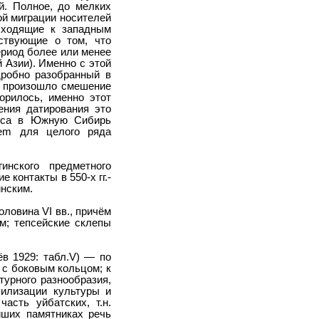
й. Полное, до мелких
ой миграции носителей
сходящие к западным
ьствующие о том, что
риод более или менее
 Азии). Именно с этой
дробно разобранный в
но произошло смешение
рилось, именно этот
ения датирования это
лекса в Южную Сибирь
uem для целого ряда
инского предметного
 контакты в 550-х гг.-
инским.
ловина VI вв., причём
м; тепсейские склепы
ёв 1929: табл.V) — по
 с боковым кольцом; к
турного разнообразия,
билизации культуры и
асть уйбатских, т.н.
йших памятниках речь