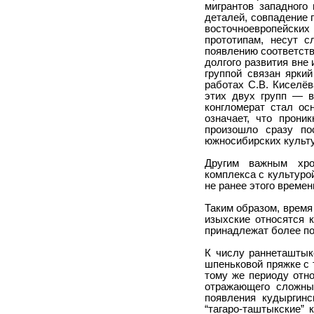
мигрантов западного
деталей, совпадение 
восточноевропейски
прототипам, несут с
появлению соответст
долгого развития вне
группой связан ярки
работах С.В. Киселёв
этих двух групп — 
конгломерат стал ос
означает, что прони
произошло сразу по
южносибирских культу
Другим важным хрон
комплекса с культурой
не ранее этого време
Таким образом, время
изыхские относятся 
принадлежат более по
К числу раннеташтыкс
шпеньковой пряжке с 
тому же периоду отно
отражающего сложные
появления кудыргинс
“тагаро-таштыкские”