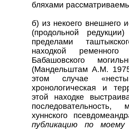
бляхами рассматриваемые
б) из некоего внешнего 
(продольной редукции
пределами таштыкско
находкой ременного
Бабашовского могил
(Мандельштам А.М. 1975
этом случае «нест
хронологическая и тер
этой находке выстраива
последовательность, 
хуннского псевдомеан
публикацию по моему 