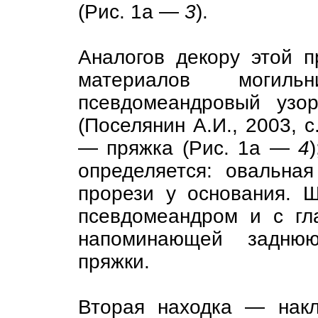
(Рис. 1а —
3
).
Аналогов декору этой 
материалов могил
псевдомеандровый узо
(Поселянин А.И., 2003, с
— пряжка (Рис. 1а —
4
определяется: овальна
прорези у основания. 
псевдомеандром и с гл
напоминающей задню
пряжки.
Вторая находка — накл