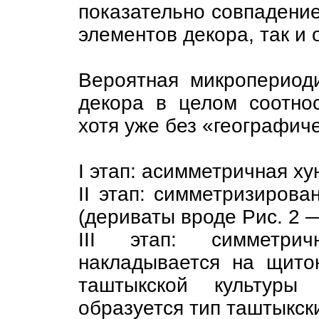
показательно совпадени
элементов декора, так и 
Вероятная микропериод
декора в целом соотно
хотя уже без «географиче
I этап: асимметричная ху
II этап: симметризирова
(дериваты вроде Рис. 2
III этап: симметрич
накладывается на щиток
таштыкской культуры 
образуется тип таштыкск