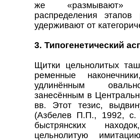
же «размывают» чё
распределения этапов 
удерживают от категорич
3. Типогенетический асп
Щитки цельнолитых таш
ременные наконечни
удлинённым овально
занесённым в Центральную
вв. Этот тезис, выдв
(Азбелев П.П., 1992, с.
быстрянских находо
цельнолитую имитац