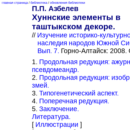
главная страница
/
библиотека
/
обновления библиотеки
П.П. Азбелев
Хуннские элементы в
таштыкском декоре.
//
Изучение историко-культурн
наследия народов Южной Си
Вып. 7.
Горно-Алтайск: 2008. 
1.
Продольная редукция: ажур
псевдомеандр.
2.
Продольная редукция: изоб
змей.
3.
Типогенетический аспект.
4.
Поперечная редукция.
5.
Заключение.
Литература.
[
Иллюстрации
]