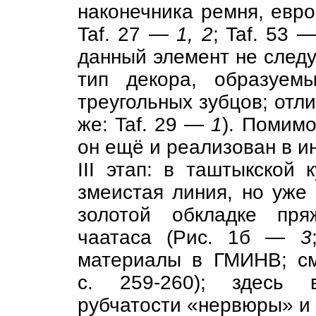
наконечника ремня, европ
Taf. 27 —
1, 2
; Taf. 53 
данный элемент не следуе
тип декора, образуем
треугольных зубцов; отли
же: Taf. 29 —
1
). Помимо
он ещё и реализован в и
III этап: в таштыкской
змеистая линия, но уже
золотой обкладке пря
чаатаса (Рис. 1б —
3
материалы в ГМИНВ; см.
с. 259-260); здесь 
рубчатости «нервюры» и 