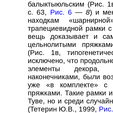
балыктыюльским (Рис. 
с. 63,
Рис. 6
—
8
) и ме
находкам «шарнирной
трапециевидной рамки с
вещь доказывает и са
цельнолитыми пряжкам
(Рис. 1в, типогенети
исключено, что продольн
элементы декора, п
наконечниками, были в
уже «в комплекте» с 
пряжками. Такие рамки и
Туве, но и среди случай
(Тетерин Ю.В., 1999,
Рис.