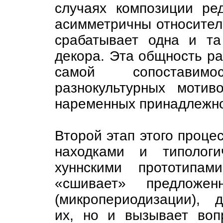
случаях композиции ре
асимметричны относител
срабатывает одна и та
декора. Эта общность р
самой сопоставим
разнокультурных моти
наременных принадлежно
Второй этап этого проце
находками и типологи
хуннскими прототипам
«сшивает» предложен
(микропериодизации), 
их, но и вызывает воп