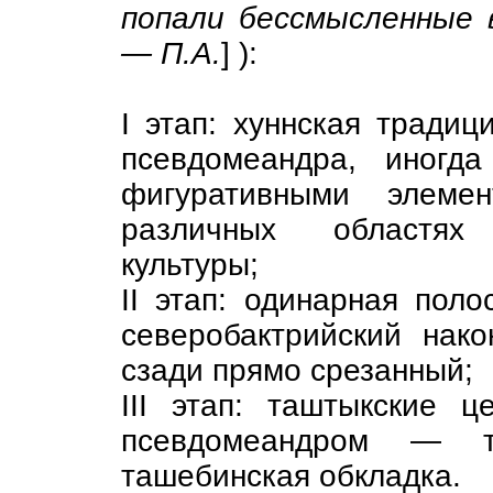
попали бессмысленные 
— П.А.
] ):
I этап: хуннская тради
псевдомеандра, иногд
фигуративными элем
различных областях 
культуры;
II этап: одинарная пол
северобактрийский нако
сзади прямо срезанный;
III этап: таштыкские 
псевдомеандром — т
ташебинская обкладка.