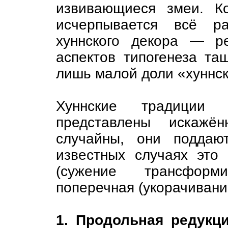
извивающиеся змеи. К
исчерпывается всё ра
хуннского декора — р
аспектов типогенеза та
лишь малой доли «хуннск
Хуннские традиции 
представлены искажё
случайны, они поддаю
известных случаях это
(сужение трансформ
поперечная (укорачивани
1. Продольная редукц