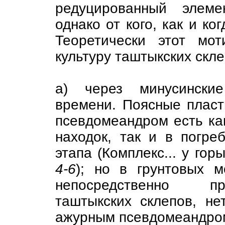
редуцированный элеме
однако от кого, как и к
Теоретически этот мо
культуру таштыкских скле
а) через минусинские
времени. Поясные пласт
псевдомеандром есть ка
находок, так и в погре
этапа (Комплекс... у гор
4-6
); но в грунтовых м
непосредственно пр
таштыкских склепов, не
ажурным псевдомеандром