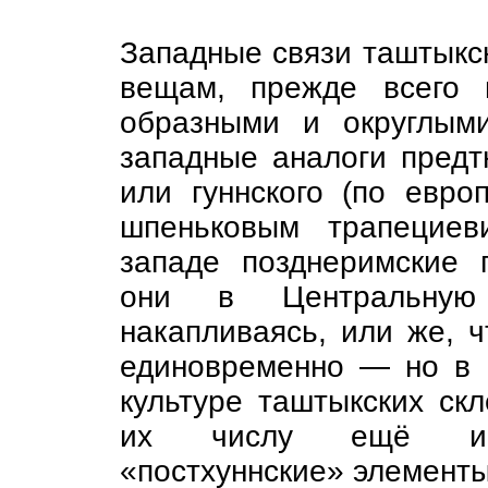
Западные связи таштыкск
вещам, прежде всего 
образными и округлым
западные аналоги предтю
или гуннского (по евро
шпеньковым трапецие
западе позднеримские 
они в Центральную 
накапливаясь, или же, 
единовременно — но в 
культуре таштыкских скл
их числу ещё и пр
«постхуннские» элементы