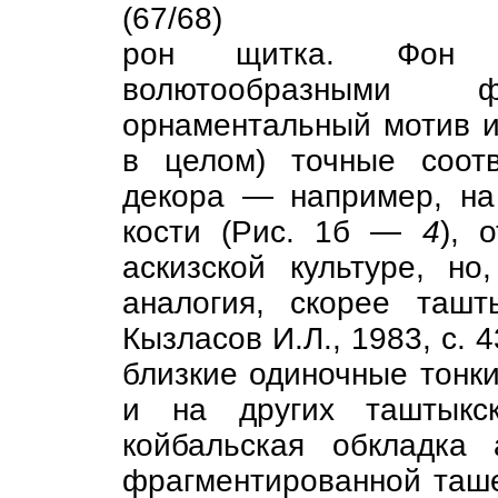
(67/68)
рон щитка. Фон р
волютообразными 
орнаментальный мотив и
в целом) точные соот
декора — например, на
кости (Рис. 1б —
4
), 
аскизской культуре, но
аналогия, скорее таш
Кызласов И.Л., 1983, с. 
близкие одиночные тонки
и на других таштыкск
койбальская обкладка
фрагментированной таше