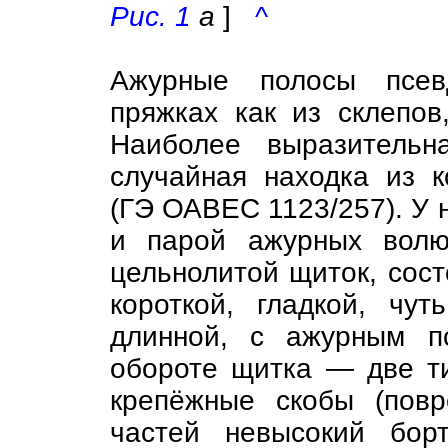
Рис. 1
а
]
^
Ажурные полосы псев
пряжках как из склепов
Наиболее выразитель
случайная находка из 
(ГЭ ОАВЕС 1123/257). У 
и парой ажурных волю
цельнолитой щиток, сост
короткой, гладкой, чу
длинной, с ажурным п
обороте щитка — две т
крепёжные скобы (пов
частей невысокий бор