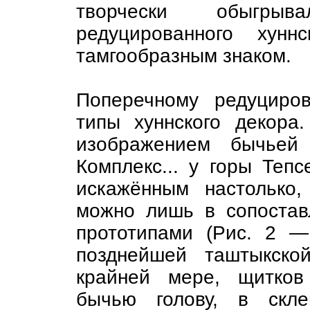
творчески обыгрыв
редуцированного хунн
тамгообразным знаком.
Поперечному редуциро
типы хуннского декора
изображением бычьей
Комплекс... у горы Теп
искажённым настолько,
можно лишь в сопостав
прототипами (Рис. 2
позднейшей таштыкско
крайней мере, щитков
бычью голову, в скле