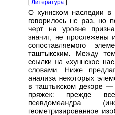
[
Литература
]
О хуннском наследии в 
говорилось не раз, но 
черт на уровне призн
значит, не прослежены и
сопоставляемого элем
таштыкским. Между те
ссылки на «хуннское на
словами. Ниже предлаг
анализа некоторых элем
в таштыкском декоре — 
пряжек: прежде вс
псевдомеандра (и
геометризированное изо