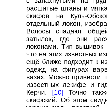
с запахнутыми на гру
расшитые штаны и мягкая
скифов на Куль-Обск
отдельный локон, изобра
Волосы спадают общей
затылок, где они рас
локонами. Тип вышивок 
что на этих известных и
ещё ближе подходит к 
одежд на фигурах варв
вазах. Можно привести 
известных лекифе и ги
Керчи.
[10]
Точно такж
скифский. Об этом свиде