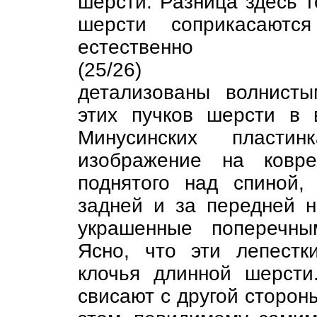
шерсти. Разница здесь т
шерсти соприкасают
естественно
(25/26)
детализованы волнист
этих пучков шерсти в 
Минусинских пластин
изображение на ковре
поднятого над спиной,
задней и за передней н
украшенные поперечны
Ясно, что эти лепест
клочья длинной шерсти
свисают с другой сторон