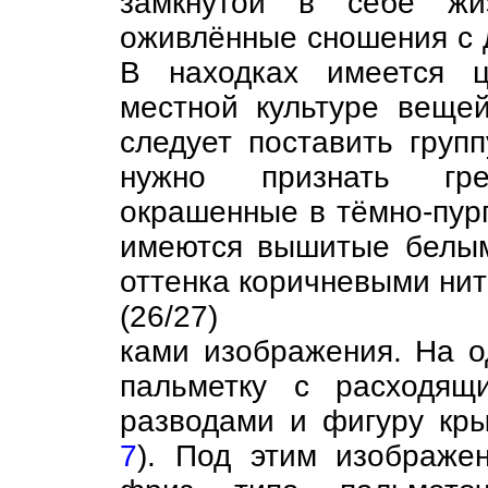
замкнутой в себе жи
оживлённые сношения с 
В находках имеется ц
местной культуре веще
следует поставить груп
нужно признать гре
окрашенные в тёмно-пурп
имеются вышитые белым
оттенка коричневыми нит
(26/27)
ками изображения. На 
пальметку с расходящ
разводами и фигуру кры
7
). Под этим изображе