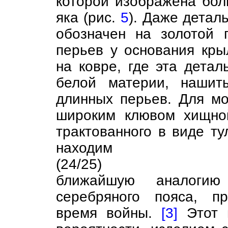
которой изображена бол
яка (рис.
5
). Даже детал
обозначен на золотой 
перьев у основания кры
на ковре, где эта детал
белой материи, нашит
длинных перьев. Для м
широким клювом хищно
трактованного в виде т
находим
(24/25)
ближайшую аналогию
серебряного пояса, п
время войны.
[3]
Этот п