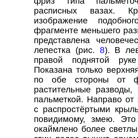
фриз типа пальмето
расписных вазах. К
изображение подобно
фрагменте меньшего раз
представлена человече
лепестка (рис.
8
). В ле
правой поднятой рук
Показана только верхняя
по обе стороны от ф
растительные разводы,
пальметкой. Направо от
с распростёртыми крыль
повидимому, змею. Это
окаймлено более светлы