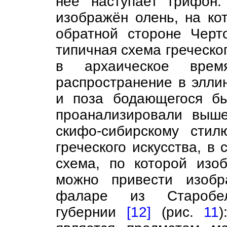
неё наступает грифон
изображён олень, на ко
обратной стороне Черт
типичная схема греческо
в архаическое вре
распространение в эллин
и поза бодающегося бы
проанализировали выше
скифо-сибирскому стил
греческого искусства, в
схема, по которой изо
можно привести изобр
фаларе из Старобел
губернии
[12]
(рис.
11
)