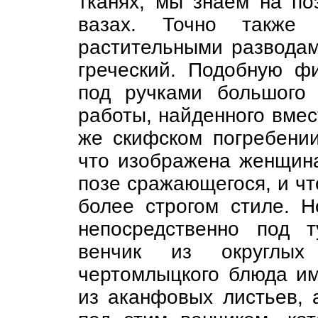
тканях, мы знаем на по
вазах. Точно также
растительными разводам
греческий. Подобную ф
под ручками большого 
работы, найденного вмес
же скифском погребени
что изображена женщина
позе сражающегося, и чт
более строгом стиле. Н
непосредственно под 
венчик из округлых
чертомлыцкого блюда им
из аканфовых листьев, 