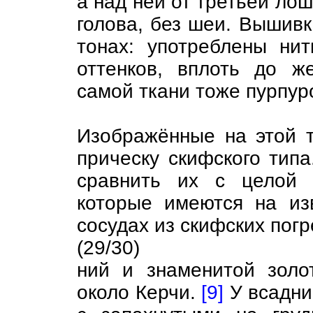
а над ней от третьей лош
голова, без шеи. Вышивк
тонах: употреблены ни
оттенков, вплоть до ж
самой ткани тоже пурпур
Изображённые на этой т
прическу скифского типа
сравнить их с целой 
которые имеются на из
сосудах из скифских погр
(29/30)
ний и знаменитой золо
около Керчи.
[9]
У всадни