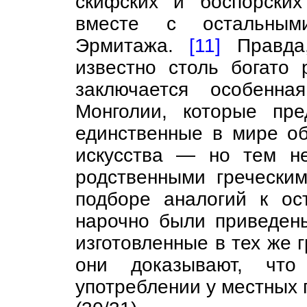
скифских и боспорских
вместе с остальным
Эрмитажа.
[11]
Правда
известно столь богато
заключается особенна
Монголии, которые пр
единственные в мире об
искусства — но тем н
родственными гречески
подборе аналогий к ос
нарочно были приведен
изготовленные в тех же г
они доказывают, чт
употреблении у местных 