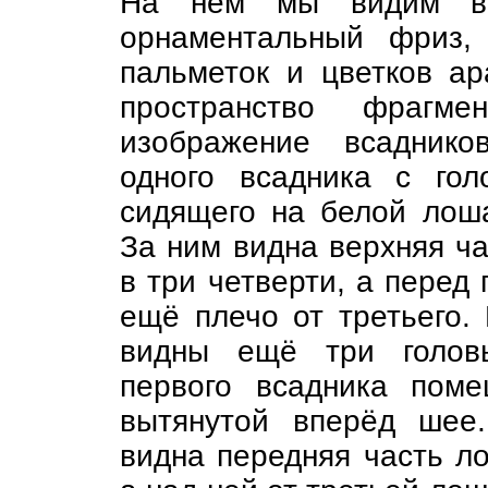
На нем мы видим вни
орнаментальный фриз,
пальметок и цветков а
пространство фрагме
изображение всаднико
одного всадника с гол
сидящего на белой лоша
За ним видна верхняя ча
в три четверти, а перед
ещё плечо от третьего.
видны ещё три голов
первого всадника пом
вытянутой вперёд шее
видна передняя часть ло