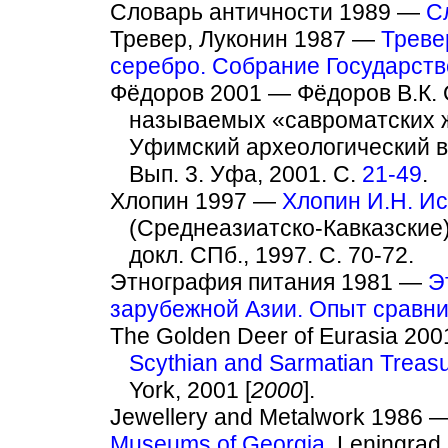
Словарь античности 1989 —
С
Тревер, Луконин 1987 —
Треве
серебро. Собрание Государст
Фёдоров 2001 — Фёдоров В.К.
называемых «савроматских ж
Уфимский археологический ве
Вып. 3. Уфа, 2001. С.
21-49
.
Хлопин 1997 —
Хлопин И.Н. И
(Среднеазиатско-Кавказские) 
докл. СПб., 1997. С. 70-72.
Этнография питания 1981 —
Э
зарубежной Азии. Опыт сравни
The Golden Deer of Eurasia 20
Scythian and Sarmatian Treasu
York, 2001 [
2000
].
Jewellery and Metalwork 1986 
Museums of Georgia.
Leningrad,