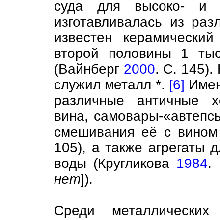
суда для высоко- и н
изготавливалась из раз
известен керамически
второй половины 1 тыс
(Вайнберг
2000
. С. 145)
служил металл *.
[6]
Имен
различные античные х
вина, самовары-«автепс
смешивания её с вином
105), а также агрегаты 
воды (Кругликова
1984
.
нет
]).
Среди металлических