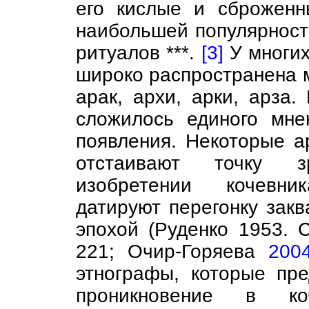
его кислые и сброженн
наибольшей популярност
ритуалов ***.
[3]
У многих
широко распространена м
арак, архи, арки, арза.
сложилось единого мне
появления. Некоторые а
отстаивают точку з
изобретении кочевни
датируют перегонку зак
эпохой (Руденко 1953. 
221; Очир-Горяева
200
этнографы, которые пре
проникновение в ко