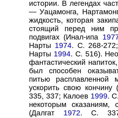
истории. В легендах час
— Уацамонга, Нартамонг
жидкость, которая заки
стоящий перед ним пр
подвигах (Инал-ипа
197
Нарты
1974
. С. 268-272
Нарты
1994
. С. 516). Н
фантастический напиток,
был способен оказыва
питью расплавленной 
ускорить свою кончину 
335, 337; Калоев
1999
. С
некоторым сказаниям, 
(Далгат
1972
. С. 33