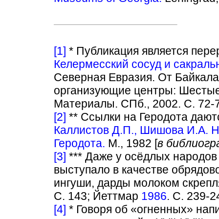
[1]
* Публикация является пере
Келермесский сосуд и сакраль
Северная Евразия. От Байкала
организующие центры: Шестые
Материалы. СПб., 2002. С. 72-7
[2]
** Ссылки на Геродота дают
Каллистов Д.П., Шишова И.А. 
Геродота.
М., 1982 [
в библиог
[3]
*** Даже у осёдлых народов
выступало в качестве обрядово
ингуши, дарды молоком скрепл
С. 143; Йеттмар
1986
. С. 239-
[4]
* Говоря об «огненных» напи