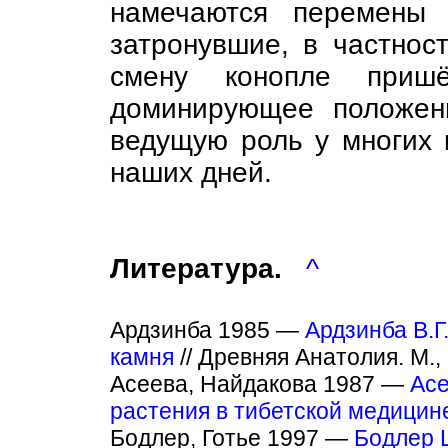
намечаются перемены 
затронувшие, в частнос
смену конопле пришё
доминирующее положен
ведущую роль у многих 
наших дней.
Литература.
^
Ардзинба 1985 —
Ардзинба В.Г
камня
// Древняя Анатолия. М., 
Асеева, Найдакова 1987 —
Асе
растения в тибетской медицин
Бодлер, Готье 1997 —
Бодлер Ш