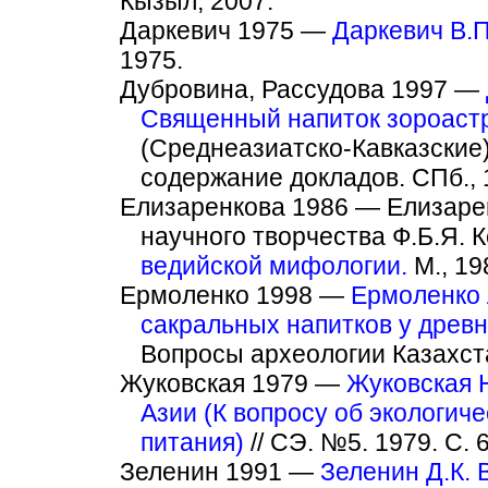
Кызыл, 2007.
Даркевич 1975 —
Даркевич В.П
1975.
Дубровина, Рассудова 1997 —
Священный напиток зороастр
(Среднеазиатско-Кавказские) 
содержание докладов. СПб., 1
Елизаренкова 1986 — Елизаре
научного творчества Ф.Б.Я. К
ведийской мифологии.
М., 198
Ермоленко 1998 —
Ермоленко 
сакральных напитков у древн
Вопросы археологии Казахста
Жуковская 1979 —
Жуковская 
Азии (К вопросу об экологи
питания)
// СЭ. №5. 1979. С. 
Зеленин 1991 —
Зеленин Д.К. 