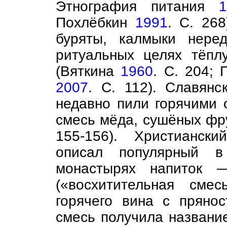
Этнография питания
Похлёбкин
1991
. С. 268
буряты, калмыки нере
ритуальных целях тёпл
(Вяткина
1960
. С. 204;
2007
. С. 112). Славян
недавно пили горячими 
смесь мёда, сушёных фр
155-156). Христианск
описал популярный в 
монастырях напиток —
(«восхитительная сме
горячего вина с пряно
смесь получила название