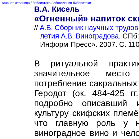
главная страница
/
библиотека
/
обновления библиотеки
B.А. Кисель
«Огненный» напиток с
//
А.В. Сборник научных трудов 
летия А.В. Виноградова.
СПб:
Информ-Пресс». 2007. С. 110
В ритуальной практи
значительное место
потребление сакральных
Геродот (ок. 484-425 гг.
подробно описавший 
культуру скифских племё
что главную роль у н
виноградное вино и чело