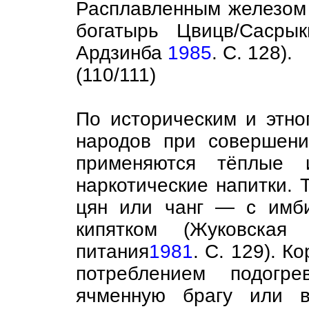
Расплавленным железом
богатырь Цвицв/Сасры
Ардзинба
1985
. С. 128).
(110/111)
По историческим и этно
народов при совершени
применяются тёплые 
наркотические напитки.
цян или чанг — с имби
кипятком (Жуковска
питания
1981
. С. 129). 
потреблением подогр
ячменную брагу или 