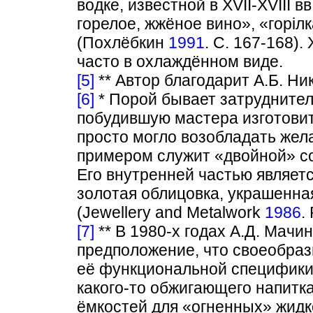
водке, известной в XVII-XVIII в
горелое, жжёное вино», «горiлк
(Похлёбкин
1991
. С. 167-168).
часто в охлаждённом виде.
[5]
** Автор благодарит А.Б. Ник
[6]
* Порой бывает затруднител
побудившую мастера изготовит
просто могло возобладать жел
примером служит «двойной» сос
Его внутренней частью являет
золотая облицовка, украшенна
(Jewellery and Metalwork
1986
.
[7]
** В 1980-х годах А.Д. Мачи
предположение, что своеобраз
её функциональной специфики.
какого-то обжигающего напитка
ёмкостей для «огненных» жидк