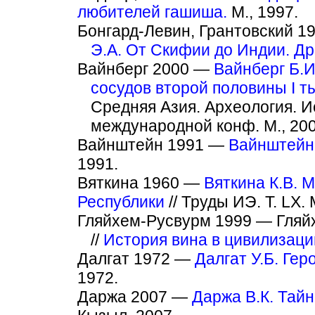
любителей гашиша.
М., 1997.
Бонгард-Левин, Грантовский 
Э.А. От Скифии до Индии. Др
Вайнберг 2000 —
Вайнберг Б.И
сосудов второй половины I т
Средняя Азия. Археология. И
международной конф. М., 200
Вайнштейн 1991 —
Вайнштейн 
1991.
Вяткина 1960 —
Вяткина К.В. 
Республики
// Труды ИЭ. Т. LX. 
Гляйхем-Русвурм 1999 — Гляйх
//
История вина в цивилизаци
Далгат 1972 —
Далгат У.Б. Гер
1972.
Даржа 2007 —
Даржа В.К. Тай