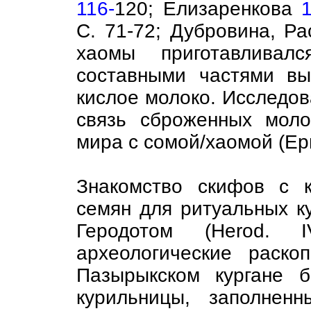
116-
120; Елизаренкова
С. 71-72; Дубровина, Р
хаомы приготавливал
составными частями вы
кислое молоко. Исследо
связь сброженных моло
мира с сомой/хаомой (Е
Знакомство скифов с 
семян для ритуальных к
Геродотом (Herod. 
археологические раск
Пазырыкском кургане 
курильницы, заполнен