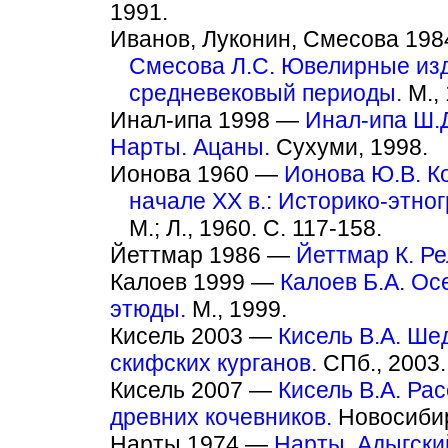
1991.
Иванов, Луконин, Смесова 19
Смесова Л.С. Ювелирные изд
средневековый периоды.
М., 
Инал-ипа 1998 —
Инал-ипа Ш.Д
Нарты. Ацаны.
Сухуми, 1998.
Ионова 1960 —
Ионова Ю.В. К
начале XX в.: Историко-этно
М.; Л., 1960. С. 117-158.
Йеттмар 1986 —
Йеттмар К. Ре
Калоев 1999 —
Калоев Б.А. Ос
этюды.
М., 1999.
Кисель 2003 —
Кисель В.А. Ше
скифских курганов.
СПб., 2003.
Кисель 2007 —
Кисель В.А. Ра
древних кочевников.
Новосибирс
Нарты 1974 —
Нарты. Адыгски