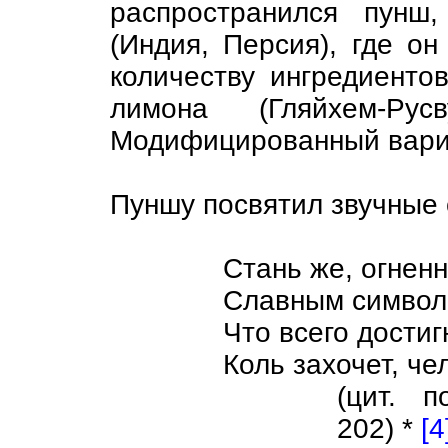
распространился пунш
(Индия, Персия), где о
количеству ингредиентов
лимона (Гляйхем-Р
Модифицированный вариа
Пуншу посвятил звучные 
Стань же, огнен
Славным символ
Что всего достиг
Коль захочет, че
(цит. 
202) *
[4