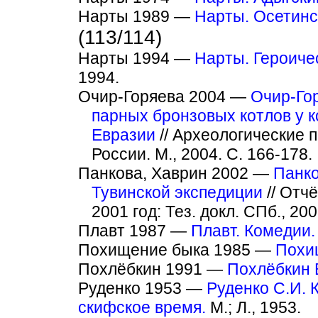
Нарты 1989 —
Нарты. Осетинс
(113/114)
Нарты 1994 —
Нарты. Героиче
1994.
Очир-Горяева 2004 —
Очир-Го
парных бронзовых котлов у к
Евразии
// Археологические 
России. М., 2004. С. 166-178.
Панкова, Хаврин 2002 —
Панко
Тувинской экспедиции
// Отч
2001 год: Тез. докл. СПб., 200
Плавт 1987 —
Плавт. Комедии.
Похищение быка 1985 —
Похищ
Похлёбкин 1991 —
Похлёбкин В
Руденко 1953 —
Руденко С.И. 
скифское время.
М.; Л., 1953.