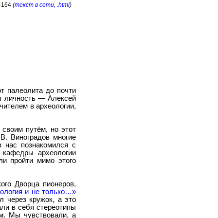
8-164
(
текст в сети, .html
)
т палеолита до почти
я личность — Алексей
чителем в археологии,
 своим путём, но этот
.В. Виноградов многие
з нас познакомился с
 кафедры археологии
ли пройти мимо этого
ого Дворца пионеров,
ология и не только…»
л через кружок, а это
али в себя стереотипы
м. Мы чувствовали, а