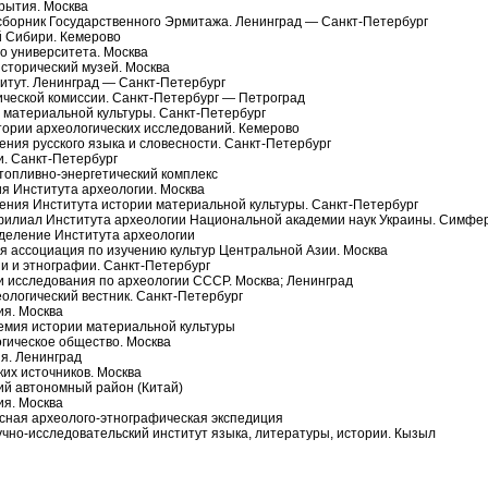
рытия. Москва
борник Государственного Эрмитажа. Ленинград — Санкт-Петербург
 Сибири. Кемерово
о университета. Москва
торический музей. Москва
итут. Ленинград — Санкт-Петербург
ческой комиссии. Санкт-Петербург — Петроград
материальной культуры. Санкт-Петербург
ории археологических исследований. Кемерово
ия русского языка и словесности. Санкт-Петербург
. Санкт-Петербург
топливно-энергетический комплекс
 Института археологии. Москва
ния Института истории материальной культуры. Санкт-Петербург
илиал Института археологии Национальной академии наук Украины. Симфе
деление Института археологии
ассоциация по изучению культур Центральной Азии. Москва
 и этнографии. Санкт-Петербург
исследования по археологии СССР. Москва; Ленинград
ологический вестник. Санкт-Петербург
ия. Москва
емия истории материальной культуры
гическое общество. Москва
я. Ленинград
их источников. Москва
й автономный район (Китай)
я. Москва
сная археолого-этнографическая экспедиция
но-исследовательский институт языка, литературы, истории. Кызыл