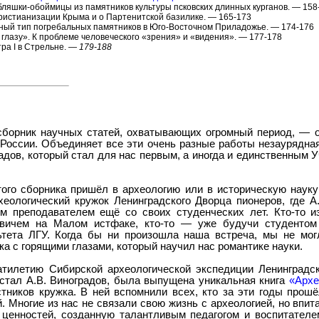
бляшки-обоймицы из памятников культуры псковских длинных курганов. — 15
христианизации Крыма и о Партенитской базилике. — 165-173
чный тип погребальных памятников в Юго-Восточном Приладожье. — 174-176
 глазу». К проблеме человеческого «зрения» и «видения». — 177-178
тра I в Стрельне. —
179-188
сборник научных статей, охватывающих огромный период, — о
 России. Объединяет все эти очень разные работы незаурядна
дов, который стал для нас первым, а иногда и единственным У
ого сборника пришёл в археологию или в историческую науку
еологический кружок Ленинградского Дворца пионеров, где А
 преподавателем ещё со своих студенческих лет. Кто-то и
вичем на Малом истфаке, кто-то — уже будучи студентом
ьтета ЛГУ. Когда бы ни произошла наша встреча, мы не мог
ка с горящими глазами, который научил нас романтике науки.
цатилетию Сибирской археологической экспедиции Ленинградск
стал А.В. Виноградов, была выпущена уникальная книга
«Архе
ников кружка. В ней вспомнили всех, кто за эти годы прошё
й. Многие из нас не связали свою жизнь с археологией, но впит
 ценностей, созданную талантливым педагогом и воспитателе