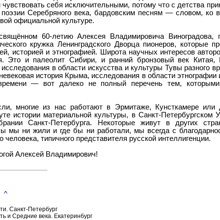
 чувствовать себя исключительными, потому что с детства при
 поэзии Серебряного века, бардовским песням — словом, ко в
вой официальной культуре.
освящённом 60-летию Алексея Владимировича Виноградова, 
ического кружка Ленинградского Дворца пионеров, которые п
ей, историей и этнографией. Широта научных интересов автор
я. Это и палеолит Сибири, и ранний бронзовый век Китая, 
и исследования в области искусства и культуры Тувы разного вр
дневековая история Крыма, исследования в области этнографии и
 времени — вот далеко не полный перечень тем, которыми
и, многие из нас работают в Эрмитаже, Кунсткамере или 
уте истории материальной культуры, в Санкт-Петербургском 
брании Санкт-Петербурга. Некоторые живут в других стра
 бы мы ни жили и где бы ни работали, мы всегда с благодарн
о человека, типичного представителя русской интеллигенции.
огой Алексей Владимирович!
^
ти. Санкт-Петербург
ь и Средние века. Екатеринбург