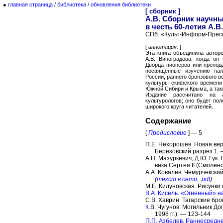
●
главная страница
/
библиотека
/
обновления библиотеки
[ сборник ]
А.В. Сборник научн
в честь 60-летия А.В
СПб: «Культ-Информ-Пресс»
[
аннотация:
]
Эта книга объединила автор
А.В. Виноградова, когда он
Дворца пионеров или препод
посвящённые изучению пал
России, раннего бронзового 
культуры скифского времени
Южной Сибири и Крыма, а такж
Издание рассчитано на ар
культурологов; оно будет по
широкого круга читателей.
Содержание
[
Предисловие
] — 5
П.Е. Нехорошев. Новая ве
Берёзовский разрез 1. 
А.Н. Мазуркевич, Д.Ю. Гук
века Сертея II (Смолен
A.А. Ковалёв. Чемурчекски
(
текст в сети, .pdf
)
М.Е. Килуновская. Рисунки 
B.А. Кисель. «Огненный» н
C.В. Хаврин. Тагарские бр
К.
В. Чугунов. Могильник До
1998 гг.). — 123-144
П.П. Азбелев. Раннесредне