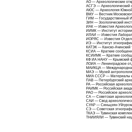
АО — Археологические отк
АСГЭ — Археологический с
АЮС — Археология Южной
ВМУ — Вестник Московског
ГИМ — Государственный Ис
ЗИН — Зоологический инст
ИАК — Известия Археологи
ИИМК — Институт истории 
ИЛАИ — Известия Лаборат
ИОРЯС — Известия Отделен
ИЭ — Институт этнографии
КАТЭК — Канско-Ачинский 
КСИА — Краткие сообщения
КСИИМК — Краткие сообще
КФ ИА НАНУ — Крымский ф
ЛОИА — Ленинградское от
МАИКЦА — Международная 
МАЭ — Музей антропологии
МИА СССР — Материалы и 
ПАВ — Петербургский архе
РА — Российская археолог
РАИМК — Российская акад
РАО — Российское археоло
СА — Советская археологи
САИ — Свод археологическ
СУАР — Синьцзян-Уйгурски
СЭ — Советская этнографи
ТКАЭ — Тувинская комплек
ТНИИЯЛИ — Тувинский науч