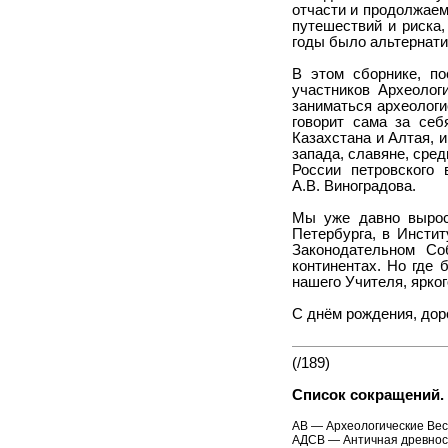
отчасти и продолжаем
путешествий и риска,
годы было альтернати
В этом сборнике, п
участников Археолог
заниматься археологи
говорит сама за себ
Казахстана и Алтая, 
запада, славяне, сре
России петровского
А.В. Виноградова.
Мы уже давно выросл
Петербурга, в Инстит
Законодательном Со
континентах. Но где
нашего Учителя, ярког
С днём рождения, дор
(/189)
Список сокращений.
АВ — Археологические Вес
АДСВ — Античная древност