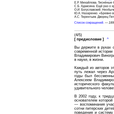
Е.Р. Михайлова. Тиснёные 
С.Б. Адаксина. Ещё раз о 
О.И. Богуславский. Необы
Ю.А. Назаренко. «Бревно в
А.С. Терентьев. Дворец Пе
Список сокращений.
—
189
(4/5)
[ предисловие ]
^
Вы держите в руках 
современной истории
Владимирович Виногра
в науке, в жизни.
Каждый из авторов эт
путь лежал через Арх
годы был бессменным
Алексеем Владимиро
исторического факул
удивительного челове
В 2002 году, к трид
основателем которой 
— воспоминания участ
сотни питерских дете
поведения и систему