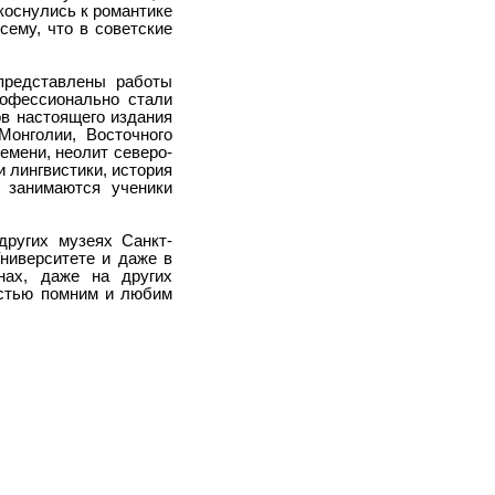
коснулись к романтике
сему, что в советские
представлены работы
рофессионально стали
ов настоящего издания
Монголии, Восточного
емени, неолит северо-
 лингвистики, история
 занимаются ученики
других музеях Санкт-
Университете и даже в
нах, даже на других
остью помним и любим