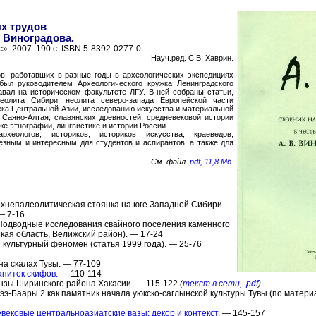
ых трудов
. Виноградова.
. 2007. 190 с. ISBN 5-8392-0277-0
Науч.ред. С.В. Хаврин.
ов, работавших в разные годы в археологических экспедициях
 был руководителем Археологического кружка Ленинградского
авал на историческом факультете ЛГУ. В ней собраны статьи,
еолита Сибири, неолита северо-запада Европейской части
века Центральной Азии, исследованию искусства и материальной
 Саяно-Алтая, славянских древностей, средневековой истории
е этнографии, лингвистике и истории России.
хеологов, историков, историков искусства, краеведов,
лезным и интересным для студентов и аспирантов, а также для
См. файл
.pdf, 11,8 Мб
.
рхнепалеолитическая стоянка на юге Западной Сибири —
— 7-16
. Подводные исследования свайного поселения каменного
ская область, Велижский район). — 17-24
й культурный феномен (статья 1999 года). — 25-76
на скалах Тувы. — 77-109
апиток скифов.
— 110-114
онзы Ширинского района Хакасии. — 115-122
(
текст в сети, .pdf
)
гээ-Баары 2 как памятник начала уюкско-саглынской культуры Тувы (по матери
вековые центральноазиатские вазы: декор и контекст.
— 145-157