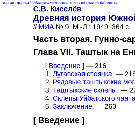
главная страница
/
библиотека
/
оглавление книги
/
обновления библиотеки
С.В. Киселёв
Древняя история Южно
//
МИА
№ 9. М.-Л.: 1949. 364 с.
Часть вторая. Гунно-са
Глава VII. Таштык на Ен
[ Введение ]
— 216
1.
Лугавская стоянка.
— 21
2.
Рядовые таштыкские мог
3.
Таштыкские склепы.
— 2
4.
Склепы Уйбатского чаата
5.
Заключение.
— 260
[ Введение ]