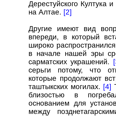
Дерестуйского Култука и
на Алтае.
[2]
Другие имеют вид вопр
впереди, в который вст
широко распространился 
в начале нашей эры ср
сарматских украшений.
[
серьги потому, что о
которые продолжают вст
таштыкских могилах.
[4]
Т
близостью в погреб
основанием для устано
между позднетагарски