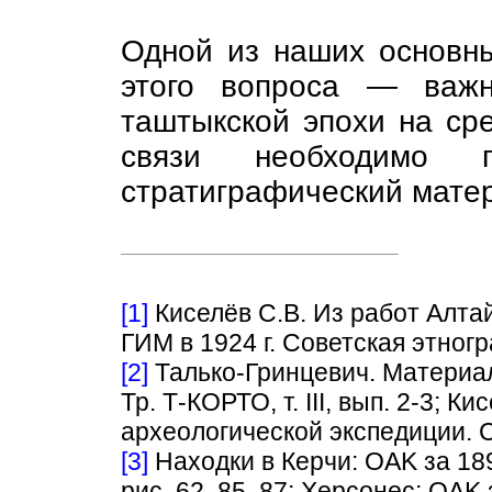
Одной из наших основны
этого вопроса — важн
таштыкской эпохи на ср
связи необходимо п
стратиграфический мате
[1]
Киселёв С.В. Из работ Алта
ГИМ в 1924 г. Советская этногр
[2]
Талько-Гринцевич. Материал
Тр. Т-КОРТО, т. III, вып. 2-3; К
археологической экспедиции. С
[3]
Находки в Керчи: OAK за 1891 
рис. 62, 85, 87; Херсонес: OAK 