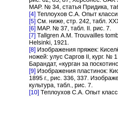
MAP. № 34, статья Придика, табл.
[4]
Теплоухов С.А. Опыт классиф
[5]
См. ниже, стр. 242, табл. XXX
[6]
MAP. № 37, табл. II. рис. 7.
[7]
Таllgren А.М. Trouvailles tom
Helsinki, 1921.
[8]
Изображения пряжек: Киселёв 
ножей: улус Саргов II, кург. № 1;
Барандат, «курган за поскотин
[9]
Изображения пластинок: Кисе
1895 г., рис. 336, 337. Изобра
культура, табл., рис. 7.
[10]
Теплоухов С.А. Опыт класси