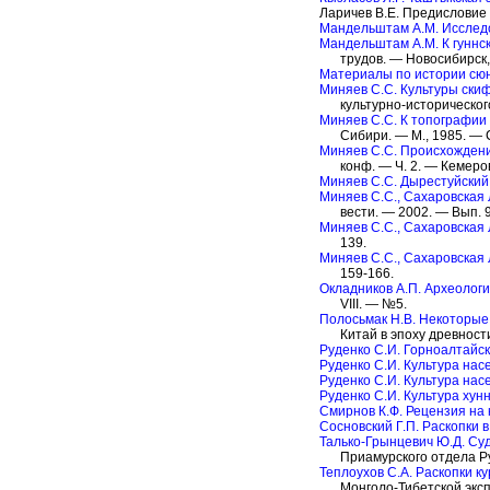
Ларичев В.Е. Предисловие 
Мандельштам А.М. Исследов
Мандельштам А.М. К гуннс
трудов. — Новосибирск,
Материалы по истории сюн
Миняев С.С. Культуры ски
культурно-исторического
Миняев С.С. К топографии
Сибири. — М., 1985. — С
Миняев С.С. Происхожден
конф. — Ч. 2. — Кемеров
Миняев С.С. Дырестуйский
Миняев С.С., Сахаровская
вести. — 2002. — Вып. 9
Миняев С.С., Сахаровская 
139.
Миняев С.С., Сахаровская
159-166.
Окладников А.П. Археолог
VIII. — №5.
Полосьмак Н.В. Некоторые
Китай в эпоху древност
Руденко С.И. Горноалтайск
Руденко С.И. Культура нас
Руденко С.И. Культура нас
Руденко С.И. Культура хун
Смирнов К.Ф. Рецензия на 
Сосновский Г.П. Раскопки 
Талько-Грынцевич Ю.Д. Су
Приамурского отдела Ру
Теплоухов С.А. Раскопки ку
Монголо-Тибетской эксп