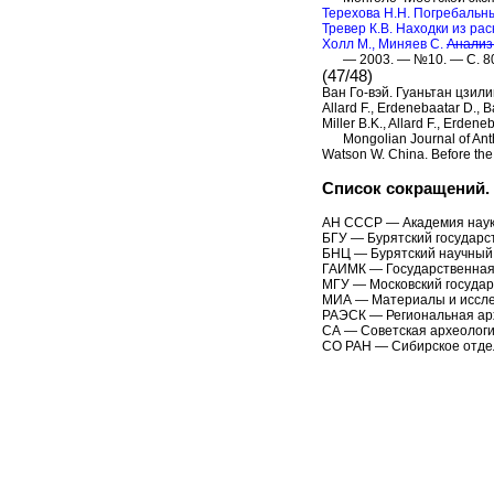
Терехова Н.Н. Погребальн
Тревер К.В. Находки из рас
Холл М., Миняев С.
Анализ
— 2003. — №10. — С. 80
(47/48)
Ван Го-вэй. Гуаньтан цзили
Allard F., Erdenebaatar D., B
Miller B.K., Allard F., Erde
Mongolian Journal of Ant
Watson W. China. Before th
Список сокращений.
АН СССР — Академия нау
БГУ — Бурятский государс
БНЦ — Бурятский научный
ГАИМК — Государственная
МГУ — Московский государ
МИА — Материалы и иссле
РАЭСК — Региональная ар
СА — Советская археолог
СО РАН — Сибирское отдел