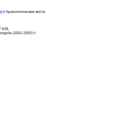
у
]
// Археологические вести.
7-638.
ongolia (2002-2005) //