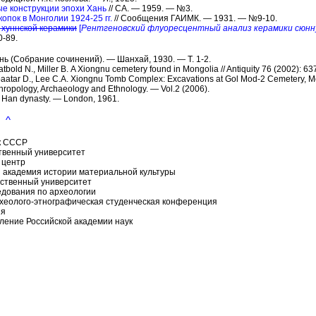
ые конструкции эпохи Хань
// СА. — 1959. — №3.
копок в Монголии 1924-25 гг.
// Сообщения ГАИМК. — 1931. — №9-10.
 хуннской керамики
[
Рентгеновский флуоресцентный анализ керамики сюнн
-89.
нь (Собрание сочинений). — Шанхай, 1930. — Т. 1-2.
atbold Ν., Miller В. A Xiongnu cemetery found in Mongolia // Antiquity 76 (2002): 63
nebaatar D., Lee С.A. Xiongnu Tomb Complex: Excavations at Gol Mod-2 Cemetery, M
hropology, Archaeology and Ethnology. — Vol.2 (2006).
e Han dynasty. — London, 1961.
^
к СССР
твенный университет
 центр
 академия истории материальной культуры
ственный университет
дования по археологии
хеолого-этнографическая студенческая конференция
ия
ение Российской академии наук