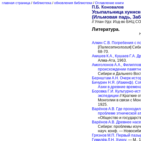
главная страница
/
библиотека
/
обновления библиотеки
/
Оглавление книги
П.Б. Коновалов
Усыпальница хуннск
(Ильмовая падь, Заб
// Улан-Удэ: Изд-во БНЦ СО
Литература.
Алкин С.В. Погребения с 
[
Палеоэтнология
] Сиб
68-70.
Акишев К.Α., Кушаев Г.А. Д
Алма-Ата, 1963.
Амоголонов Α.Α., Филиппова
происхождении памятни
Сибири и Дальнего Восто
Бернштам А.Н. Очерк истор
Бичурин Н.Я. (Иакинф). С
Азии в древние времена
Боровка Г.И. Культурно-ис
экспедиции
// Краткие 
Монголии в связи с Мон
1925.
Варёнов А.В. Где проходил
проблеме этнической а
«Общество и государство
Варёнов А.В. Древнее нас
Сибири: проблемы изуче
науч. конф. — Новосибир
Грязнов М.П. Первый пазыр
Гумилёв Л.Н. Хунну.
— М., 1