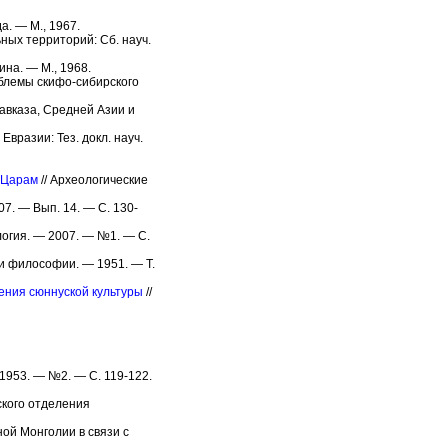
а. — М., 1967.
ных территорий: Сб. науч.
ина. — М., 1968.
блемы скифо-сибирского
Кавказа, Средней Азии и
вразии: Тез. докл. науч.
 Царам
// Археологические
07. — Вып. 14. — С. 130-
логия. — 2007. — №1. — С.
и философии. — 1951. — Т.
ения сюннуской культуры
//
1953. — №2. — С. 119-122.
ского отделения
ой Монголии в связи с