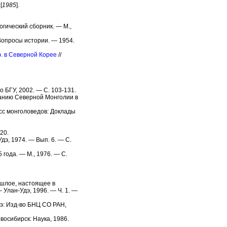
[
1985
].
огический сборник. — М.,
 Вопросы истории. — 1954.
э. в Северной Корее
//
 БГУ, 2002. — С. 103-131.
ванию Северной Монголии в
сс монголоведов: Доклады
20.
дэ, 1974. — Вып. 6. — С.
 года. — М., 1976. — С.
ошлое, настоящее в
 Улан-Удэ, 1996. — Ч. 1. —
э: Изд-во БНЦ СО РАН,
восибирск: Наука, 1986.