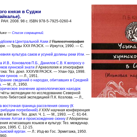
ого князя в Суджи
айкалье).
 РАН. 2008. 98 с. ISBN 978-5-7925-0260-4
Ниже —
Список сокращений.
подбоем в Центральной Азии
//
Палеоэтнография
ири. — Труды XXX РАЭСК. — Иркутск, 1990. — С.
ревняя культура саков и усуней долины реки Или.
—
 И.В., Коновалов П.Б., Данилов С.В. К вопросу о
ков хуннской знати
// Археология и этнография
ка: Тез. докл. XXXVIII РАЭСК. — Улан-Удэ, 1998.
ии гуннов.
— Л., 1951.
обрание сведений о народах, обитавших в Средней
.
— М.; Л., 1950.
торическое значение археологических находок
отчёты экспедиции по исследованию Северной
голо-Тибетской экспедицией П.К. Козлова. — Л.,
а восточная граница расселения сюнну (К
трибуции погребений)
// XXIV научная конференция
 в Китае»: Тез. докл. Ч. 1. — М., 1993. — С. 61-64.
еление Алтая и происхождение сюнну
// Аборигены
ния исчезающих языков и культур: Тез. междунар.
ск, 1995. С. 12-15.
ыкский курган.
— Л.: Изд-во Гос. Эрмитажа, 1950.
960.