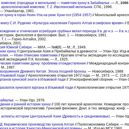
 комплекс (городище и могильник) — памятник хунну в Забайкалье.
— Л.,
1986
археологический комплекс. Т. 2. Иволгинский могильник.
СПб., 1996.
— Уланбаатар, 1961.
л хунну в горах Ноин-Ула на реке Хуни-гол (1954-1957)
// Монгольский археол
 книгу С.И. Руденко «Культура населения Горного Алтая в скифское время»
//
ждение и этническая атрибуция срубных могил периода II в. до н.э. — II в. н.
история, филология и философия. Вып. 1. — Новосибирск, 1991.
. I.
— Горно-Алтайск, 2002.
бирск, 2001.
ория Южной Сибири.
— МИА. — №
8
[
9
]. — М.; Л., 1949.
нии хунну
// Центральная Азия и Прибайкалье в древности. — Улан-Удэ: Изд-во
голия. — Ноин-Улинские памятники
// Краткие отчёты экспедиции по исследо
ой экспедицией П.К. Козлова. — Л., 1925.
ические памятники дунху: проблема отождествления
// Международный конгре
 М., 1987.
 вооружения Древнего Китая. Эпоха поздней бронзы.
— Новосибирск, 1988.
 Ильмовой пади
// Археологические открытия 1972 года. — М., 1973. — С. 218-2
урганов хуннской знати в Ильмовой пади
// Этнографический сборник. — Улан-У
раскопок хуннского кургана в Ильмовой пади
// Археологические открытия 1975
байкалье.
— Улан-Удэ, 1976.
ждении и ранней истории хунну
// 100 лет хуннской археологии. Номадизм: пр
 исторической перспективе. Гуннский феномен: Докл. и тез. междунар. конф. —
 аспекты истории Центральной Азии (Древность и средневековье).
— Улан-Уд
.Д. Керамическое производство хуннов Алтая
// Палеоэкономика Сибири. — Но
эпоха в истории Хакасско-Минусинской котловины.
— М.: Изд-во МГУ, 1960.