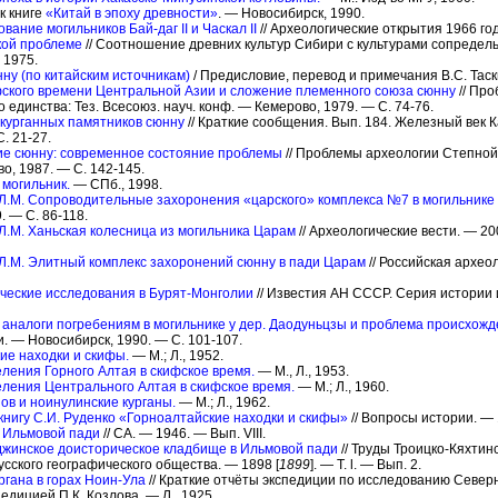
к книге
«Китай в эпоху древности»
. — Новосибирск, 1990.
ание могильников Бай-даг II и Часкал II
// Археологические открытия 1966 год
кой проблеме
// Соотношение древних культур Сибири с культурами сопредель
 1975.
ну (по китайским источникам)
/ Предисловие, перевод и примечания В.С. Таск
фского времени Центральной Азии и сложение племенного союза сюнну
// Про
 единства: Тез. Всесоюз. науч. конф. — Кемерово, 1979. — С. 74-76.
 курганных памятников сюнну
// Краткие сообщения. Вып. 184. Железный век 
. 21-27.
ие сюнну: современное состояние проблемы
// Проблемы археологии Степной Е
о, 1987. — С. 142-145.
 могильник.
— СПб., 1998.
 Л.М. Сопроводительные захоронения «царского» комплекса №7 в могильнике
. — С. 86-118.
Л.М. Ханьская колесница из могильника Царам
// Археологические вести. — 20
 Л.М. Элитный комплекс захоронений сюнну в пади Царам
// Российская архео
ические исследования в Бурят-Монголии
// Известия АН СССР. Серия истории 
 аналоги погребениям в могильнике у дер. Даодуньцзы и проблема происхожд
и. — Новосибирск, 1990. — С. 101-107.
ие находки и скифы.
— М.; Л., 1952.
еления Горного Алтая в скифское время.
— М., Л., 1953.
еления Центрального Алтая в скифское время.
— М.; Л., 1960.
нов и ноинулинские курганы.
— М.; Л., 1962.
книгу С.И. Руденко «Горноалтайские находки и скифы»
// Вопросы истории. — 
в Ильмовой пади
// СА. — 1946. — Вып. VIII.
джинское доисторическое кладбище в Ильмовой пади
// Труды Троицко-Кяхтин
сского географического общества. — 1898 [
1899
]. — Т. l. — Вып. 2.
ргана в горах Ноин-Ула
// Краткие отчёты экспедиции по исследованию Северн
едицией П.К. Козлова. — Л., 1925.