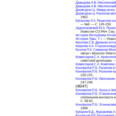
Давыдова А.В. Иволгинский
Давыдова А.В. Иволгинский 
Доржсурэн Ц. Умард хунну.
Доржсурэн Ц. Раскопки моги
1962.
Евтюхова Л.А. Рецензия на
— №6. — С. 145-150.
Заднепровский Ю.А. Происхо
Известия СО РАН. Сер. 
История Республики Алтай. Т
История Тувы. Т. I.
— Новоси
Киселёв С.В. Древняя ист
Ковалёв А.А. О происхожде
Козлов П.К. Северная Мон
связи с Монголо-Тибетск
Комиссаров С.А. Археолог
советской делегации. —
Комиссаров С.А. Комплекс
Коновалов П.Б. Раскопки в
Коновалов П.Б. Раскопки к
220-233.
Коновалов П.Б. Окончание 
247-248.
(46/47)
Коновалов П.Б. Хунну в За
Коновалов П.Б. О происхо
глобальном контексте и
С. 58-63.
Коновалов П.Б. Этнические
1999.
Кубарев В.Д., Журавлёва А
Кызласов Л.Р. Таштыкская 