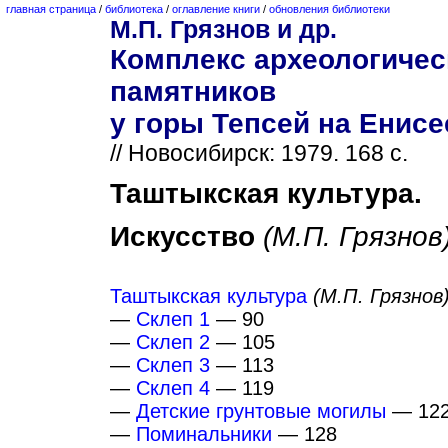
главная страница
/
библиотека
/
оглавление книги
/
обновления библиотеки
М.П. Грязнов и др.
Комплекс археологичес
памятников
у горы Тепсей на Енисе
// Новосибирск: 1979. 168 с.
Таштыкская культура.
Искусство
(М.П. Грязнов
Таштыкская культура
(М.П. Грязнов
—
Склеп 1
— 90
—
Склеп 2
— 105
—
Склеп 3
— 113
—
Склеп 4
— 119
—
Детские грунтовые могилы
— 12
—
Поминальники
— 128