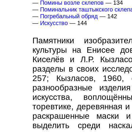
—
Помины возле склепов
— 134
—
Поминальник таштыкского склеп
—
Погребальный обряд
— 142
—
Искусство
— 144
Памятники изобразите
культуры на Енисее до
Киселёв и Л.Р. Кызлас
разделы в своих исследо
257; Кызласов, 1960, 
разнообразные изделия
искусства, воплощён
торевтике, деревянная и
раскрашенные маски и
выделить среди наска