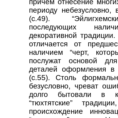
причём отнесение многи
периоду небезусловно, 
(с.49). “Эйлигхемск
последующих налич
декоративной традиции. 
отличается от предшес
наличием “черт, котор
послужат основой для
деталей оформления в 
(с.55). Столь формаль
безусловно, чреват оши
долго бытовали в ку
“тюхтятские” традиц
происхождение иннова