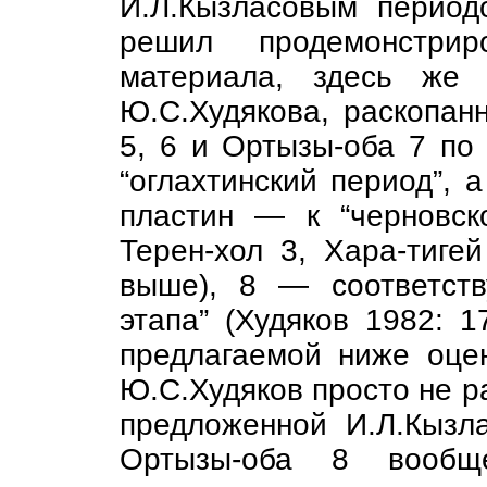
И.Л.Кызласовым периодо
решил продемонстри
материала, здесь же 
Ю.С.Худякова, раскопанн
5, 6 и Ортызы-оба 7 по
“оглахтинский период”, 
пластин — к “черновск
Терен-хол 3, Хара-тиге
выше), 8 — соответств
этапа” (Худяков 1982: 1
предлагаемой ниже оцен
Ю.С.Худяков просто не р
предложенной И.Л.Кызла
Ортызы-оба 8 вообще