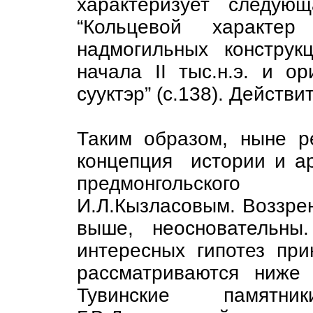
характеризует следую
“Кольцевой характе
надмогильных конструк
начала II тыс.н.э. и о
сууктэр” (с.138). Действи
Таким образом, ныне р
концепция истории и ар
предмонгольского 
И.Л.Кызласовым. Воззрен
выше, неосновательны
интересных гипотез пр
рассматриваются ниже 
Тувинские памятн