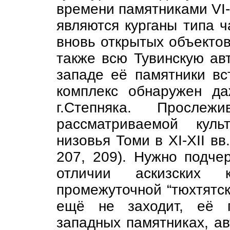
времени памятниками VI-
являются курганы типа ча
вновь открытых объектов.
также всю Тувинскую авт
западе её памятники вс
комплекс обнаружен д
г.Степняка. Прослеж
рассматриваемой кул
низовья Томи в XI-XII вв
207, 209). Нужно подче
отличии аскизских 
промежуточной “тюхтятско
ещё не заходит, её п
западных памятниках, ав