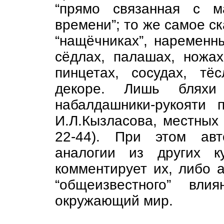
“прямо связанная с м
времени”; то же самое ск
“нащёчниках”, наременны
сёдлах, палашах, ножах,
пинцетах, сосудах, тё
декоре. Лишь бляхи
набалдашники-рукояти
И.Л.Кызласова, местных 
22-44). При этом авт
аналогии из других к
комментирует их, либо 
“общеизвестного” вли
окружающий мир.