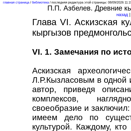
главная страница
/
библиотека
/
последняя редактура этой страницы: 08/09/2026 11:15
П.П. Азбелев. Древние к
назад
Глава VI. Аскизская к
кыргызов предмонгольс
VI. 1. Замечания по ист
Аскизская археологиче
Л.Р.Кызласовым в одной и
автор, приведя описан
комплексов, нагляд
своеобразие и заключил
имеем дело по сущест
культурой. Каждому, кт