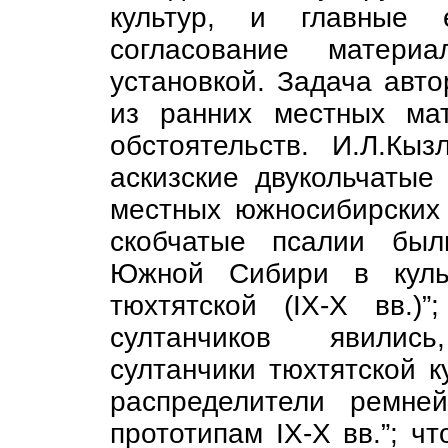
культур, и главные 
согласование матери
установкой. Задача авто
из ранних местных ма
обстоятельств. И.Л.Кыз
аскизские двукольчатые
местных южносибирских 
скобчатые псалии был
Южной Сибири в культ
тюхтятской (IX-X вв.)”
султанчиков явилис
султанчики тюхтятской ку
распределители ремне
прототипам IX-X вв.”; ч