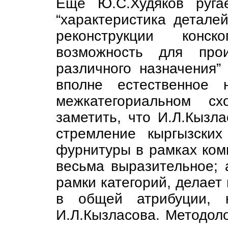
Ещё Ю.С.Худяков руга
“характеристика деталей
реконструкции конско
возможность для прои
различного назначения” 
вполне естественное 
межкатегориальном сх
заметить, что И.Л.Кызла
стремление кыргызских
фурнитуры в рамках комп
весьма выразительное; 
рамки категорий, делает
в общей атрибуции, к
И.Л.Кызласова. Методол