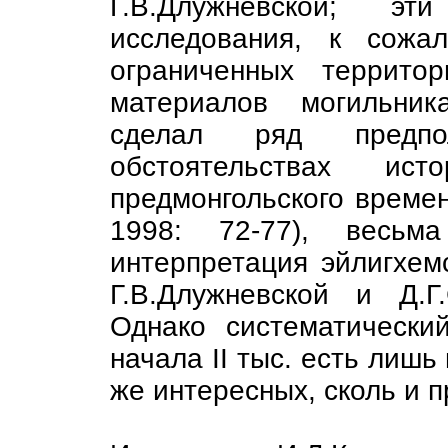
Г.В.Длужневской; 
исследования, к сожа
ограниченных террито
материалов могильник
сделал ряд предпо
обстоятельствах ист
предмонгольского времен
1998: 72-77), весьм
интерпретация эйлигхем
Г.В.Длужневской и Д.Г
Однако систематически
начала II тыс. есть лишь
же интересных, сколь и 