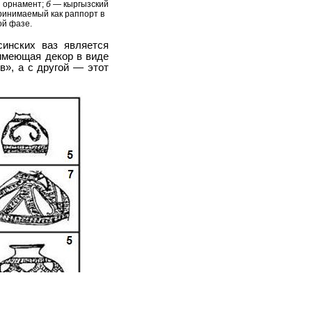
 орнамент;
б
— кыргызский
ринимаемый как раппорт в
ой фазе.
синских ваз является
 имеющая декор в виде
в», а с другой — этот