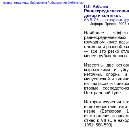
главная страница
/
библиотека
/
обновления библиотеки
П.П. Азбелев
Раннесредневековые
декор и контекст.
//
А.В. Сборник научных тру
Информ-Пресс». 2007. С
Наиболее эффек
раннесредневековых
гончарном круге ваз
сложная и разнообраз
— всё это резко отл
менее грубых лепных 
Известны две основ
кыргызскими и уйгу
неточны, спорны и
минусинской и тувин
на чаатасах и синхр
вторые сосредоточ
Центральной Туве.
История изучения ваз
всего вероятнее, изго
извне (Евтюхова 1
изготовления и орнам
отнёс к VII в., а на
1951: 588-590).