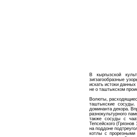
В кыргызской куль
зигзагообразные узор
искать истоки данных
не о таштыкском прои
Волюты, расходящиеся
таштыкские сосуды.
доминанта декора. Вп
разнокультурного пам
также сосуды с чаат
Тепсейского (Грязнов 1
на поддоне подтреуго
котлы с прорезными