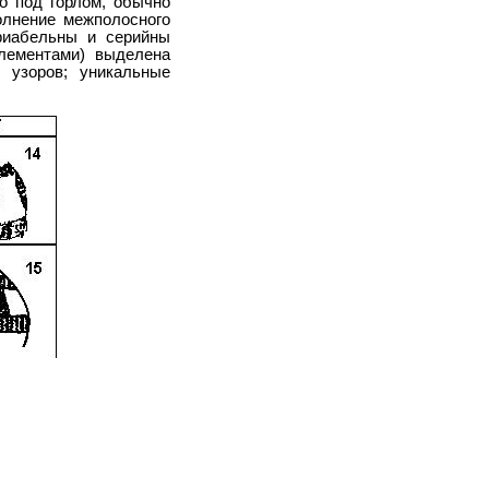
о под горлом, обычно
лнение межполосного
ариабельны и серийны
элементами) выделена
 узоров; уникальные