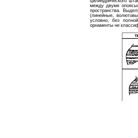
цилиндрического шта
между двумя опоясы
пространства. Выдел
(линейные, волютовы
условно, без полно
орнаменты не классиф