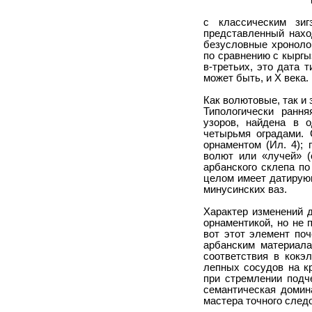
с классическим зиг
представленный нахо
безусловные хронолог
по сравнению с кыргы
в-третьих, это дата 
может быть, и Х века.
Как волютовые, так и
Типологически ранн
узоров, найдена в 
четырьмя оградами. 
орнаментом (Ил. 4);
волют или «лучей» (
арбанского склепа по
целом имеет датирую
минусинских ваз.
Характер изменений д
орнаментикой, но не 
вот этот элемент по
арбанским материал
соответствия в кокэ
лепных сосудов на кр
при стремлении подч
семантическая домин
мастера точного след