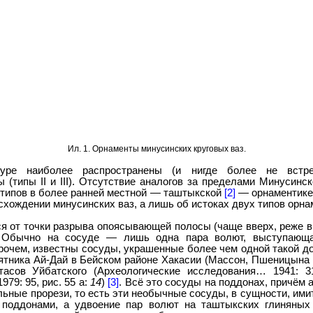
Ил. 1. Орнаменты минусинских круговых ваз.
туре наиболее распространены (и нигде более не встр
ы (типы II и III). Отсутствие аналогов за пределами Минусинс
 типов в более ранней местной — таштыкской
[2]
— орнаментике;
схождении минусинских ваз, а лишь об истоках двух типов орна
 от точки разрыва опоясывающей полосы (чаще вверх, реже в
 Обычно на сосуде — лишь одна пара волют, выступающа
рочем, известны сосуды, украшенные более чем одной такой до
ятника Ай-Дай в Бейском районе Хакасии (Массон, Пшеницына 19
асов Уйбатского (Археологические исследования… 1941: 31
979: 95, рис. 55 а:
14
)
[3]
. Всё это сосуды на поддонах, причём 
льные прорези, то есть эти необычные сосуды, в сущности, им
 поддонами, а удвоение пар волют на таштыкских глиняных