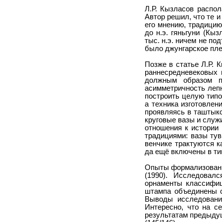
Л.Р. Кызласов распол
Автор решил, что те 
его мнению, традицию
до н.э. гяньгуни (Кы
тыс. н.э. ничем не п
было джунгарское плем
Позже в статье Л.Р. 
раннесредневековых 
должным образом п
асимметричность лепн
построить целую типо
а техника изготовлен
проявляясь в таштыкс
круговые вазы и служи
отношения к истории
традициями: вазы тув
венчике трактуются ка
да ещё включены в тип
Опыты формализованно
(1990). Исследовал
орнаменты классифиц
штампа объединены с 
Выводы исследования
Интересно, что на с
результатам предыду