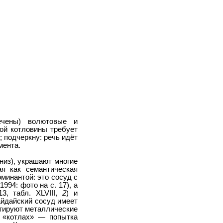
ечены) волютовые и
кой котловины требует
 подчеркну: речь идёт
мента.
низ), украшают многие
я как семантическая
минантой: это сосуд с
94: фото на с. 17), а
3, табл. XLVIII,
2
) и
айдайский сосуд имеет
итируют металлические
 «котлах» — попытка