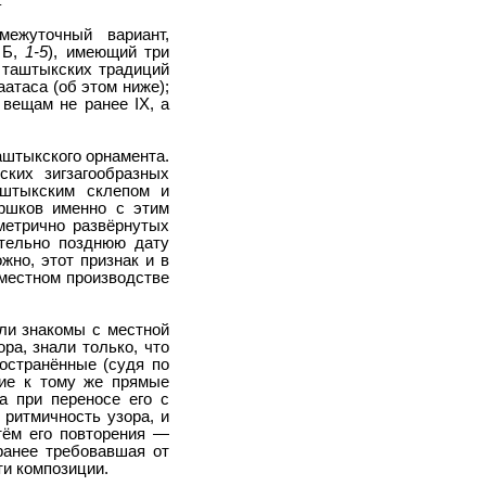
.
межуточный вариант,
 Б,
1-5
), имеющий три
а таштыкских традиций
атаса (об этом ниже);
 вещам не ранее IX, а
аштыкского орнамента.
ких зигзагообразных
аштыкским склепом и
оршков именно с этим
метрично развёрнутых
ительно позднюю дату
жно, этот признак и в
местном производстве
ыли знакомы с местной
ра, знали только, что
остранённые (судя по
ие к тому же прямые
а при переносе его с
 ритмичность узора, и
тём его повторения —
ранее требовавшая от
ти композиции.