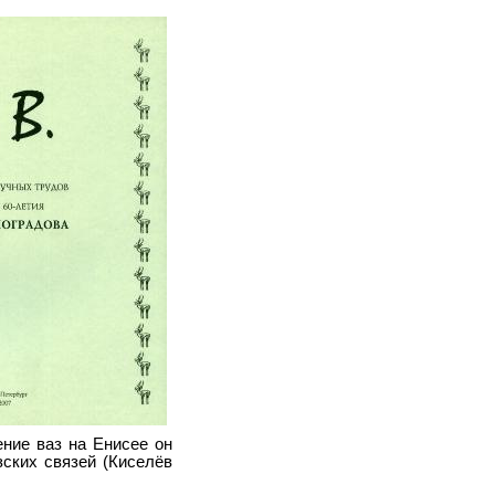
ение ваз на Енисее он
зских связей (Киселёв