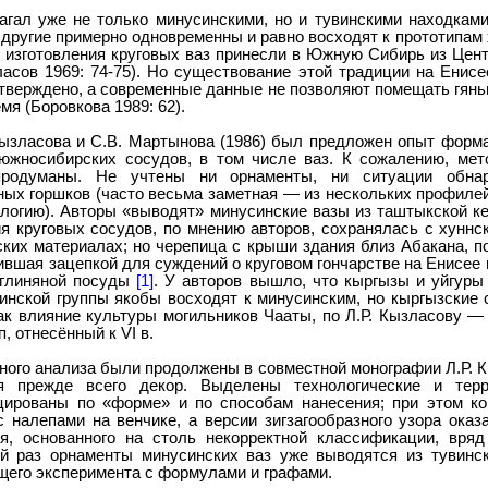
агал уже не только минусинскими, но и тувинскими находками
и другие примерно одновременны и равно восходят к прототипам 
 изготовления круговых ваз принесли в Южную Сибирь из Центра
зласов 1969: 74-75). Но существование этой традиции на Енисе
одтверждено, а современные данные не позволяют помещать гянь
я (Боровкова 1989: 62).
Кызласова и С.В. Мартынова (1986) был предложен опыт форм
южносибирских сосудов, в том числе ваз. К сожалению, ме
родуманы. Не учтены ни орнаменты, ни ситуации обнар
ых горшков (часто весьма заметная — из нескольких профиле
логию). Авторы «выводят» минусинские вазы из таштыкской к
ия круговых сосудов, по мнению авторов, сохранялась с хуннск
ких материалах; но черепица с крыши здания близ Абакана, 
вшая зацепкой для суждений о круговом гончарстве на Енисее в
 глиняной посуды
[1]
. У авторов вышло, что кыргызы и уйгуры
инской группы якобы восходят к минусинским, но кыргызские
к влияние культуры могильников Чааты, по Л.Р. Кызласову — уй
, отнесённый к VI в.
го анализа были продолжены в совместной монографии Л.Р. Кы
ся прежде всего декор. Выделены технологические и терр
ированы по «форме» и по способам нанесения; при этом ко
налепами на венчике, а версии зигзагообразного узора оказ
, основанного на столь некорректной классификации, вряд
ей раз орнаменты минусинских ваз уже выводятся из тувинск
щего эксперимента с формулами и графами.