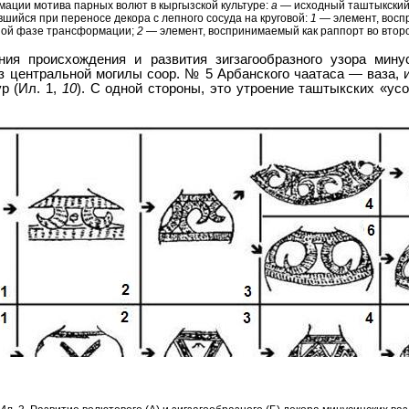
мации мотива парных волют в кыргызской культуре:
а
— исходный таштыкский
шийся при переносе декора с лепного сосуда на круговой:
1
— элемент, восп
ной фазе трансформации;
2
— элемент, воспринимаемый как раппорт во втор
ия происхождения и развития зигзагообразного узора мину
з центральной могилы соор. № 5 Арбанского чаатаса — ваза,
р (Ил. 1,
10
). С одной стороны, это утроение таштыкских «усо