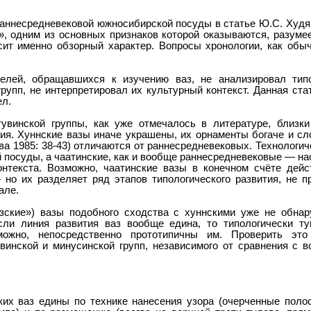
аннесредневековой южносибирской посуды в статье Ю.С. Худя
», одним из основных признаков которой оказываются, разумее
ит именно обзорный характер. Вопросы хронологии, как обыч
елей, обращавшихся к изучению ваз, не анализировал типо
рупп, не интерпретировал их культурный контекст. Данная ста
ел.
увинской группы, как уже отмечалось в литературе, близки
ия. Хуннские вазы иначе украшены, их орнаменты богаче и сл
ва 1985: 38-43) отличаются от раннесредневековых. Технологич
 посуды, а чаатинские, как и вообще раннесредневековые — на
контекста. Возможно, чаатинские вазы в конечном счёте дейс
 но их разделяет ряд этапов типологического развития, не п
але.
зские») вазы подобного сходства с хуннскими уже не обнар
сли линия развития ваз вообще едина, то типологически т
можно, непосредственно прототипичны им. Проверить э
увинской и минусинской групп, независимого от сравнения с 
их ваз едины по технике нанесения узора (очерченные полос