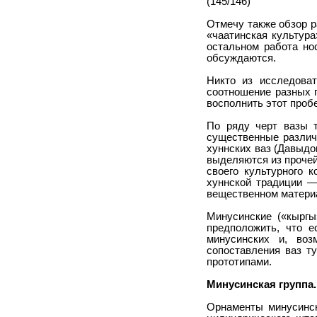
(145/146)
Отмечу также обзор р
«чаатинская культура
остальном работа нос
обсуждаются.
Никто из исследоват
соотношение разных г
восполнить этот проб
По ряду черт вазы т
существенные различ
хуннских ваз (Давыдо
выделяются из прочей
своего культурного 
хуннской традиции —
вещественном матери
Минусинские («кыргы
предположить, что е
минусинских и, воз
сопоставления ваз т
прототипами.
Минусинская группа.
Орнаменты минусинск