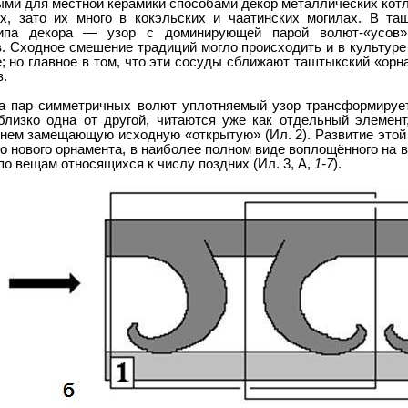
ми для местной керамики способами декор металлических кот
х, зато их много в кокэльских и чаатинских могилах. В та
типа декора — узор с доминирующей парой волют-«усов»
. Сходное смешение традиций могло происходить и в культуре
е; но главное в том, что эти сосуды сближают таштыкский «орн
з.
а пар симметричных волют уплотняемый узор трансформируе
близко одна от другой, читаются уже как отдельный элемент
нем замещающую исходную «открытую» (Ил. 2). Развитие этой
 нового орнамента, в наиболее полном виде воплощённого на в
по вещам относящихся к числу поздних (Ил. 3, А,
1-7
).