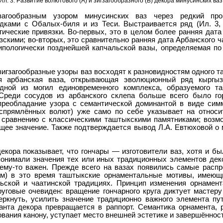
Ил. 3. Развитие волютового (А) и зигзагообразного (Б) декора минусинских ваз
загообразным узором минусинских ваз через редкий про
дками с Обалых-биля и из Теси. Выстраивается ряд (Ил. 3,
ические привязки. Во-первых, это в целом более ранняя дат
зскими; во-вторых, это сравнительно ранняя дата Арбанского ча
типологически позднейшей капчальской вазы, определяемая по
 зигзагообразные узоры ваз восходят к разновидностям одного т
яя арбанская ваза, открывающая эволюционный ряд кыргызс
одной из могил единовременного комплекса, образуемого т
Среди сосудов из арбанского склепа больше всего было г
 преобладание узора с семантической доминантой в виде сим
спрямлённых волют) уже само по себе указывает на относ
 сравнению с классическими таштыкскими памятниками; возмо
щее значение. Также подтверждается вывод Л.А. Евтюховой о 
екора показывает, что гончары — изготовители ваз, хотя и б
понимали значения тех или иных традиционных элементов деко
чему-то важен. Прежде всего на вазах появились самые распр
ам) в это время таштыкские орнаментальные мотивы, имеющ
льской и чаатинской традициях. Принцип изменения орнамент
уговые очевиден: вращение гончарного круга диктует мастеру
еркнуть, усилить значение традиционно важного элемента пу
анта декора превращается в раппорт. Семантика орнамента, 
ования канону, уступает место внешней эстетике и завершённос