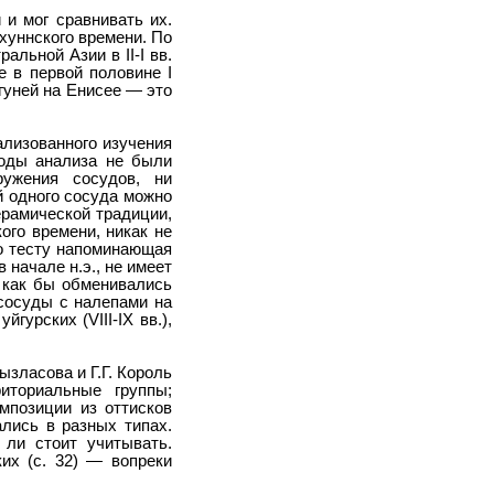
 и мог сравнивать их.
хуннского времени. По
льной Азии в II-I вв.
е в первой половине I
гуней на Енисее — это
ализованного изучения
тоды анализа не были
ужения сосудов, ни
й одного сосуда можно
ерамической традиции,
ого времени, никак не
по тесту напоминающая
 начале н.э., не имеет
 как бы обменивались
 сосуды с налепами на
гурских (VIII-IX вв.),
зласова и Г.Г. Король
иториальные группы;
мпозиции из оттисков
ались в разных типах.
 ли стоит учитывать.
их (с. 32) — вопреки