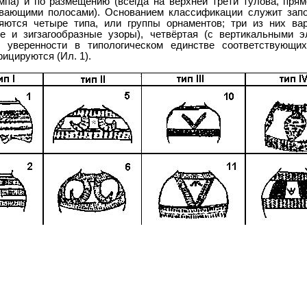
мпа) и по размещению (всегда на верхней трети тулова, прям
вающими полосами). Основанием классификации служит запо
яются четыре типа, или группы орнаментов; три из них в
е и зигзагообразные узоры), четвёртая (с вертикальными 
й уверенности в типологическом единстве соответствующих
ицируются (Ил. 1).