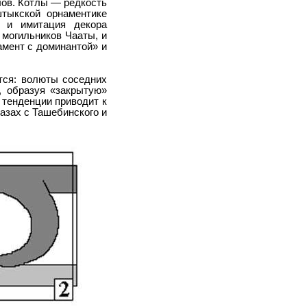
лов. Котлы — редкость
штыкской орнаментике
 и имитация декора
 могильников Чааты, и
амент с доминантой» и
тся: волюты соседних
, образуя «закрытую»
 тенденции приводит к
азах с Ташебинского и