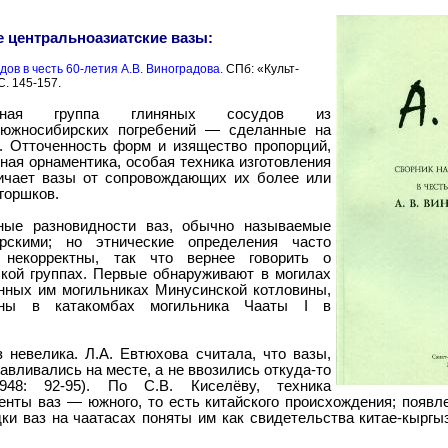
 центральноазиатские вазы:
дов в честь 60-летия А.В. Виноградова.
СПб: «Культ-
. 145-157.
тная группа глиняных сосудов из
 южносибирских погребений — сделанные на
ы. Отточенность форм и изящество пропорций,
ная орнаментика, особая техника изготовления
ичает вазы от сопровождающих их более или
горшков.
ные разновидности ваз, обычно называемые
рскими; но этнические определения часто
 некорректны, так что вернее говорить о
ской группах. Первые обнаруживают в могилах
онных им могильниках Минусинской котловины,
ены в катакомбах могильника Чааты I в
 невелика. Л.А. Евтюхова считала, что вазы,
тавливались на месте, а не ввозились откуда-то
948: 92-95). По С.В. Киселёву, техника
енты ваз — южного, то есть китайского происхождения; появл
ходки ваз на чаатасах поняты им как свидетельства китае-кыргы