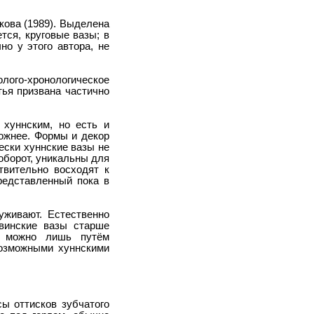
кова (1989). Выделена
тся, круговые вазы; в
но у этого автора, не
лого-хронологическое
тья призвана частично
 хуннским, но есть и
ожнее. Формы и декор
ески хуннские вазы не
оборот, уникальны для
твительно восходят к
редставленный пока в
уживают. Естественно
увинские вазы старше
то можно лишь путём
возможными хуннскими
ы оттисков зубчатого