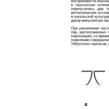
воспроизвести обычны
в таштыкских склепа
перепутались два 
металлических котлов
в кокэльской культур
декор минусинских ва
При увеличении числ
пар, расположенных 
композицию, со време
появлению совершенно
Уйбатского чаатасов, 